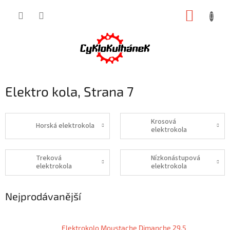
Přejít
NÁKUP
na
obsah
KOŠÍK
Elektro kola
, Strana 7
Krosová
Horská elektrokola
elektrokola
Treková
Nízkonástupová
elektrokola
elektrokola
Nejprodávanější
Elektrokolo Moustache Dimanche 29.5