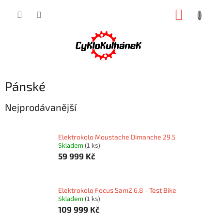
Přejít
NÁKUP
na
obsah
KOŠÍK
Pánské
Nejprodávanější
Elektrokolo Moustache Dimanche 29.5
Skladem
(1 ks)
59 999 Kč
Elektrokolo Focus Sam2 6.8 - Test Bike
Skladem
(1 ks)
109 999 Kč