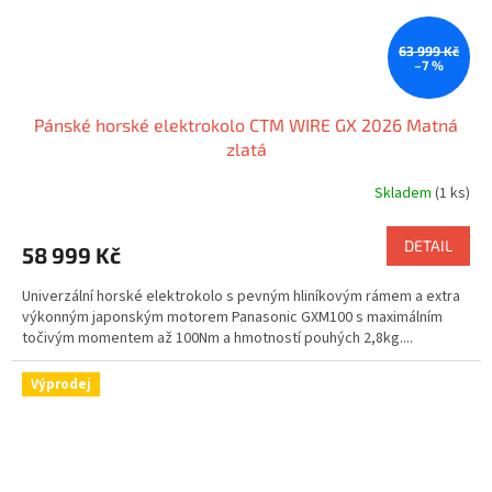
63 999 Kč
–7 %
Pánské horské elektrokolo CTM WIRE GX 2026 Matná
zlatá
Skladem
(1 ks)
DETAIL
58 999 Kč
Univerzální horské elektrokolo s pevným hliníkovým rámem a extra
výkonným japonským motorem Panasonic GXM100 s maximálním
točivým momentem až 100Nm a hmotností pouhých 2,8kg....
Výprodej