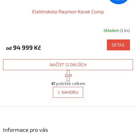
Elektrokolo Raymon Korak Comp
Skladem
(1 ks)
DETAIL
94 999 Kč
od
NAČÍST 12 DALŠÍCH
S
1
4
t
O
r
47
položek celkem
v
á
l
NAHORU
n
á
k
d
o
v
Z
a
á
c
á
n
í
p
í
p
a
Informace pro vás
r