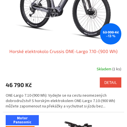
o
d
u
k
t
ů
53 990 Kč
–13 %
Horské elektrokolo Crussis ONE-Largo 7.10-(900 Wh)
Skladem
(1 ks)
DETAIL
46 790 Kč
ONE-Largo 7.10-(900 Wh): Vydejte se na cestu neomezených
dobrodružství! S horským elektrokolem ONE-Largo 7.10-(900 Wh)
můžete zapomenout na překážky a vychutnat si jízdu bez...
Motor
Panasonic