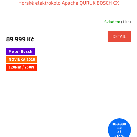
Horské elektrokolo Apache QURUK BOSCH CX
Skladem
(1 ks)
DETAIL
89 999 Kč
Motor Bosch
NOVINKA 2026
120Nm / 750W
108 990
Kč
až
–12 %