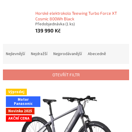
Horské elektrokolo Teewing Turbo Force XT
Cosmic 800Wh Black
Předobjednávka
(1 ks)
139 990 Kč
Ř
a
Nejlevnější
Nejdražší
Nejprodávanější
Abecedně
z
e
n
OTEVŘÍT FILTR
í
p
V
r
Výprodej
ý
o
Motor
p
Panasonic
d
i
u
Novinka 2025
s
k
AKČNÍ CENA
p
t
r
ů