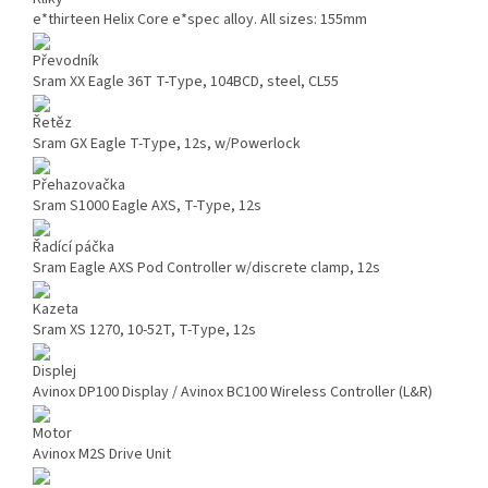
e*thirteen Helix Core e*spec alloy. All sizes: 155mm
Převodník
Sram XX Eagle 36T T-Type, 104BCD, steel, CL55
Řetěz
Sram GX Eagle T-Type, 12s, w/Powerlock
Přehazovačka
Sram S1000 Eagle AXS, T-Type, 12s
Řadící páčka
Sram Eagle AXS Pod Controller w/discrete clamp, 12s
Kazeta
Sram XS 1270, 10-52T, T-Type, 12s
Displej
Avinox DP100 Display / Avinox BC100 Wireless Controller (L&R)
Motor
Avinox M2S Drive Unit