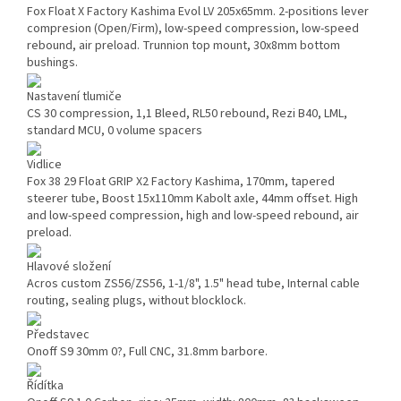
Fox Float X Factory Kashima Evol LV 205x65mm. 2-positions lever
compresion (Open/Firm), low-speed compression, low-speed
rebound, air preload. Trunnion top mount, 30x8mm bottom
bushings.
Nastavení tlumiče
CS 30 compression, 1,1 Bleed, RL50 rebound, Rezi B40, LML,
standard MCU, 0 volume spacers
Vidlice
Fox 38 29 Float GRIP X2 Factory Kashima, 170mm, tapered
steerer tube, Boost 15x110mm Kabolt axle, 44mm offset. High
and low-speed compression, high and low-speed rebound, air
preload.
Hlavové složení
Acros custom ZS56/ZS56, 1-1/8", 1.5" head tube, Internal cable
routing, sealing plugs, without blocklock.
Představec
Onoff S9 30mm 0?, Full CNC, 31.8mm barbore.
Řídítka