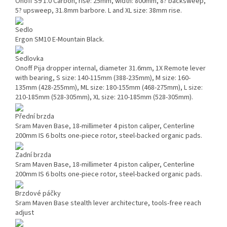
Onoff S9 1.0 Carbon, rise: 25mm, width: 800mm, 8? backsweep,
5? upsweep, 31.8mm barbore. L and XL size: 38mm rise.
Sedlo
Ergon SM10 E-Mountain Black.
Sedlovka
Onoff Pija dropper internal, diameter 31.6mm, 1X Remote lever
with bearing, S size: 140-115mm (388-235mm), M size: 160-
135mm (428-255mm), ML size: 180-155mm (468-275mm), L size:
210-185mm (528-305mm), XL size: 210-185mm (528-305mm).
Přední brzda
Sram Maven Base, 18-millimeter 4 piston caliper, Centerline
200mm IS 6 bolts one-piece rotor, steel-backed organic pads.
Zadní brzda
Sram Maven Base, 18-millimeter 4 piston caliper, Centerline
200mm IS 6 bolts one-piece rotor, steel-backed organic pads.
Brzdové páčky
Sram Maven Base stealth lever architecture, tools-free reach
adjust