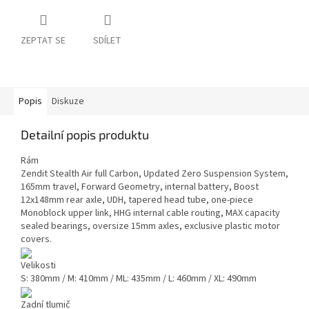
ZEPTAT SE
SDÍLET
Popis
Diskuze
Detailní popis produktu
Rám
Zendit Stealth Air full Carbon, Updated Zero Suspension System,
165mm travel, Forward Geometry, internal battery, Boost
12x148mm rear axle, UDH, tapered head tube, one-piece
Monoblock upper link, HHG internal cable routing, MAX capacity
sealed bearings, oversize 15mm axles, exclusive plastic motor
covers.
Velikosti
S: 380mm / M: 410mm / ML: 435mm / L: 460mm / XL: 490mm
Zadní tlumič