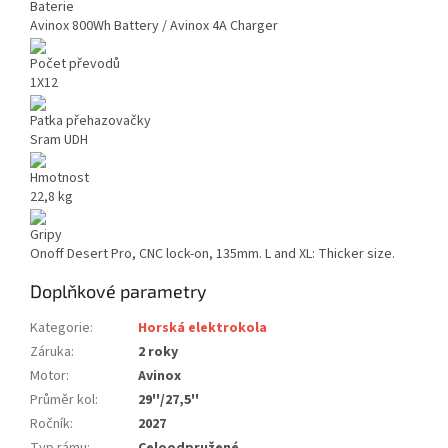
Baterie
Avinox 800Wh Battery / Avinox 4A Charger
Počet převodů
1X12
Patka přehazovačky
Sram UDH
Hmotnost
22,8 kg
Gripy
Onoff Desert Pro, CNC lock-on, 135mm. L and XL: Thicker size.
Doplňkové parametry
Kategorie
:
Horská elektrokola
Záruka
:
2 roky
Motor
:
Avinox
Průměr kol
:
29''/27,5''
Ročník
:
2027