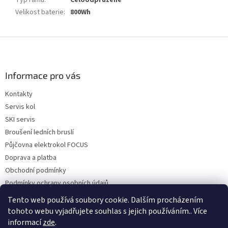
Typ rámu
:
Celoodpružené
Velikost baterie
:
800Wh
Z
á
p
a
Informace pro vás
t
Kontakty
í
Servis kol
SKI servis
Broušení ledních bruslí
Půjčovna elektrokol FOCUS
Doprava a platba
Obchodní podmínky
Podmínky ochrany osobních údajů
Reklamace a vrácení zboží
Tento web používá soubory cookie. Dalším procházením
tohoto webu vyjadřujete souhlas s jejich používáním.. Více
informací
zde
.