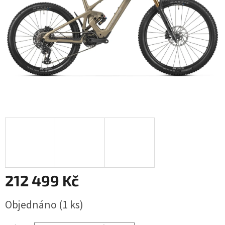
212 499 Kč
Měrná
Objednáno
(1 ks)
cena: