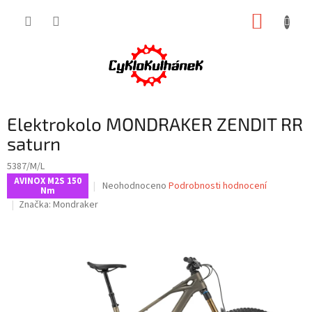
Přejít
NÁKUP
na
obsah
KOŠÍK
Elektrokolo MONDRAKER ZENDIT RR
saturn
5387/M/L
AVINOX M2S 150
Průměrné
Neohodnoceno
Podrobnosti hodnocení
Nm
hodnocení
Značka:
Mondraker
produktu
je
0,0
z
5
hvězdiček.