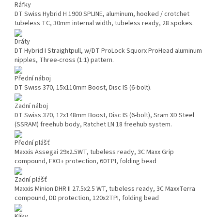
Ráfky
DT Swiss Hybrid H 1900 SPLINE, aluminum, hooked / crotchet
tubeless TC, 30mm internal width, tubeless ready, 28 spokes.
Dráty
DT Hybrid I Straightpull, w/DT ProLock Squorx ProHead aluminum
nipples, Three-cross (1:1) pattern.
Přední náboj
DT Swiss 370, 15x110mm Boost, Disc IS (6-bolt).
Zadní náboj
DT Swiss 370, 12x148mm Boost, Disc IS (6-bolt), Sram XD Steel
(SSRAM) freehub body, Ratchet LN 18 freehub system.
Přední plášť
Maxxis Assegai 29x2.5WT, tubeless ready, 3C Maxx Grip
compound, EXO+ protection, 60TPI, folding bead
Zadní plášť
Maxxis Minion DHR II 27.5x2.5 WT, tubeless ready, 3C MaxxTerra
compound, DD protection, 120x2TPI, folding bead
Kliky