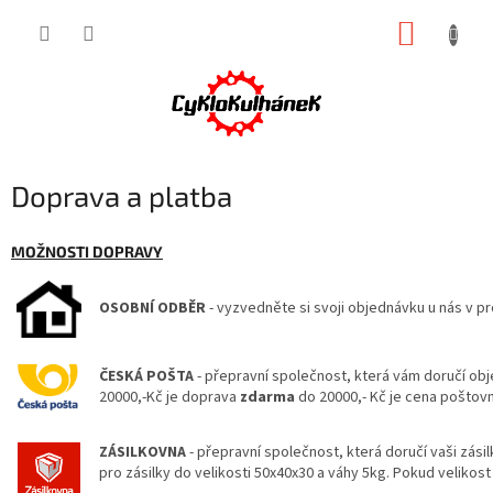
Přejít
NÁKUP
na
obsah
KOŠÍK
Doprava a platba
MOŽNOSTI DOPRAVY
OSOBNÍ ODBĚR
- vyzvedněte si svoji objednávku u nás v p
ČESKÁ POŠTA
- přepravní společnost, která vám doručí obj
20000,-Kč je doprava
zdarma
do 20000,- Kč je cena poštov
ZÁSILKOVNA
- přepravní společnost, která doručí vaši zás
pro zásilky do velikosti 50x40x30 a váhy 5kg. Pokud veliko