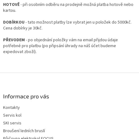
HOTOVĚ
- při osobním odběru na prodejně možná platba hotově nebo
kartou.
DOBÍRKOU
- tato možnost platby lze vybrat jen u položek do 5000kč.
Cena dobírky je 30kč.
PŘEVODEM
- po objednání položky vám na email přijdou údaje
potřebné pro platbu (po připsání úhrady na náš účet budeme
expedovat zboží).
Z
á
p
a
Informace pro vás
t
Kontakty
í
Servis kol
SKI servis
Broušení ledních bruslí
Půjčovna elektrokol FOCUS