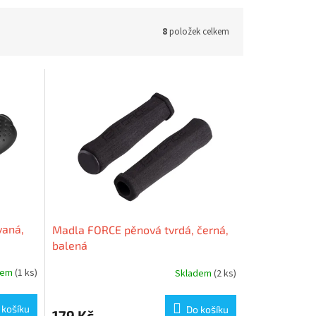
8
položek celkem
vaná,
Madla FORCE pěnová tvrdá, černá,
balená
dem
(1 ks)
Skladem
(2 ks)
 košíku
Do košíku
179 Kč