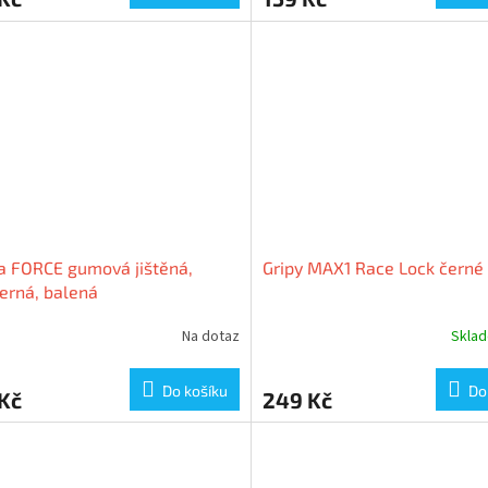
a FORCE gumová jištěná,
Gripy MAX1 Race Lock černé
erná, balená
Na dotaz
Skla
Do košíku
Do
Kč
249 Kč