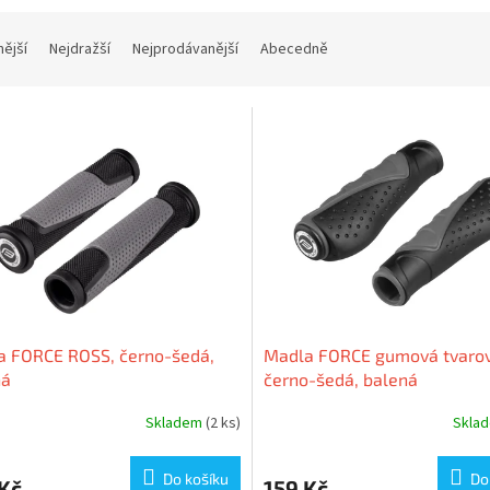
nější
Nejdražší
Nejprodávanější
Abecedně
a FORCE ROSS, černo-šedá,
Madla FORCE gumová tvaro
ná
černo-šedá, balená
Skladem
(2 ks)
Skla
Do košíku
Do
Kč
159 Kč