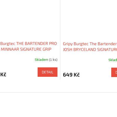
y Burgtec THE BARTENDER PRO
Gripy Burgtec The Bartender
 MINNAAR SIGNATURE GRIP
JOSH BRYCELAND SIGNATUR
Skladem
(1 ks)
Skla
DETAIL
 Kč
649 Kč
O
v
l
á
d
a
c