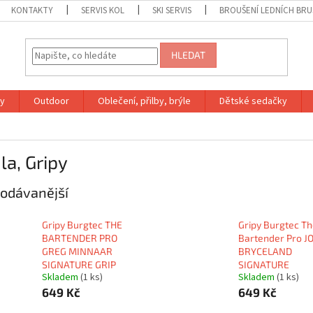
KONTAKTY
SERVIS KOL
SKI SERVIS
BROUŠENÍ LEDNÍCH BRU
HLEDAT
ky
Outdoor
Oblečení, přilby, brýle
Dětské sedačky
a, Gripy
odávanější
Gripy Burgtec THE
Gripy Burgtec T
BARTENDER PRO
Bartender Pro J
GREG MINNAAR
BRYCELAND
SIGNATURE GRIP
SIGNATURE
Skladem
(1 ks)
Skladem
(1 ks)
649 Kč
649 Kč