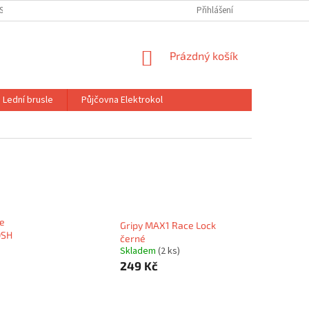
SLÍ
PŮJČOVNA ELEKTROKOL FOCUS
DOPRAVA A PLATBA
Přihlášení
OBC
NÁKUPNÍ
Prázdný košík
KOŠÍK
Lední brusle
Půjčovna Elektrokol
he
Gripy MAX1 Race Lock
OSH
černé
Skladem
(2 ks)
249 Kč