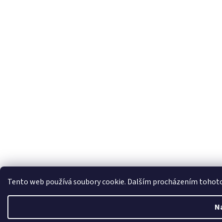
Tento web používá soubory cookie. Dalším procházením tohoto w
N