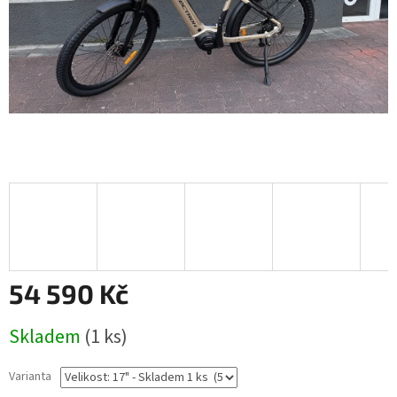
54 590 Kč
Měrná
Skladem
(1 ks)
cena:
Varianta