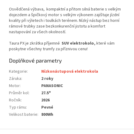
Osvědčená výbava, kompaktní a přitom silná baterie s velkým
dojezdem a špičkový motor s velkým výkonem zajištuje jízdní
kvality při výletech i toulkách terénem. Nízký nástup bez horní
rámové trubky zase bezkonkurenční jistotu a komfort
nastupování za všech okolností.
Taura PX je zkrátka příjemné
SUV elektrokolo,
které vám
poskytne všechny trumfy za příznivou cenu!
Doplňkové parametry
Kategorie
:
Nízkonástupová elektrokola
Záruka
:
2 roky
Motor
:
PANASONIC
Průměr kol
:
27.5"
Ročník
:
2026
Typ rámu
:
Pevné
Velikost baterie
:
800Wh
Z