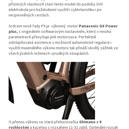
příznivých vlastností staví tento model do podoby SUV
elektrokola pro každodenní využití i cykloturistiku i po
nezpevněných cestách.
Srdcem nové řady PX je výkonný motor
Panasonic GX Power
plus
, s originálním softwarovým nastavením, který v mnoha
parametrech převyšuje jiné motorizace. Perfektně
odstupňovaná asistence s možností automatické regulace i
využití maximálního výkonu motoru tak přináší skvělý zážitek ve
všech jízdních režimech i prudkých stoupáních.
O přenos výkonu se stará přehazovačka
Shimano s 9
rychlostmi
a kazetou s rozsahem 11-32 zubů. Optimální rozsah