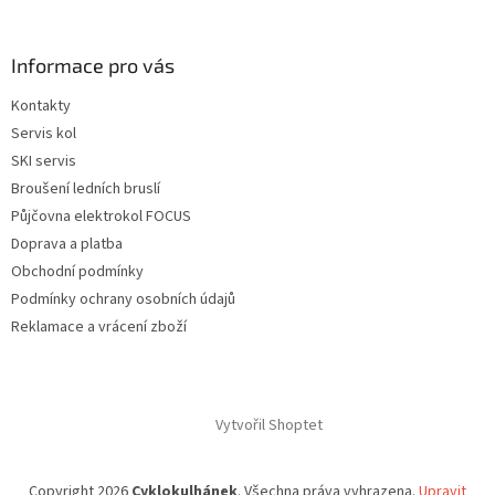
á
p
a
Informace pro vás
t
Kontakty
í
Servis kol
SKI servis
Broušení ledních bruslí
Půjčovna elektrokol FOCUS
Doprava a platba
Obchodní podmínky
Podmínky ochrany osobních údajů
Reklamace a vrácení zboží
Vytvořil Shoptet
Copyright 2026
Cyklokulhánek
. Všechna práva vyhrazena.
Upravit