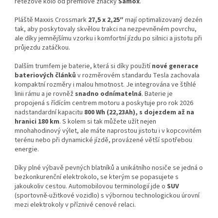
řetězové kolo od prémiové značky
Samox
.
Pláště Maxxis Crossmark
27,5 x 2,25″
mají optimalizovaný dezén
tak, aby poskytovaly skvělou trakci na nezpevněném povrchu,
ale díky jemnějšímu vzorku i komfortní jízdu po silnici a jistotu při
průjezdu zatáčkou.
Dalším trumfem je baterie, která si díky použití
nové generace
bateriových článků
v rozměrovém standardu Tesla zachovala
kompaktní rozměry i malou hmotnost. Je integrována ve štíhlé
linii rámu a je rovněž
snadno odnímatelná
. Baterie je
propojená s řídícím centrem motoru a poskytuje pro rok 2026
nadstandardní kapacitu
800 Wh (22,23Ah), s dojezdem až na
hranici 180 km
. S kolem si tak můžete užít nejen
mnohahodinový výlet, ale máte naprostou jistotu i v kopcovitém
terénu nebo při dynamické jízdě, provázené větší spotřebou
energie.
Díky plné výbavě pevných blatníků a unikátního nosiče se jedná o
bezkonkurenční elektrokolo, se kterým se popasujete s
jakoukoliv cestou. Automobilovou terminologií jde o
SUV
(sportovně-užitkové vozidlo) s výbornou technologickou úrovní
mezi elektrokoly v příznivé cenové relaci.