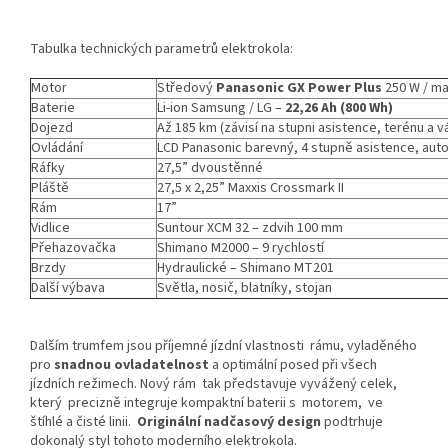
Tabulka technických parametrů elektrokola:
Motor
Středový
Panasonic GX Power Plus
250 W / ma
Baterie
Li-ion Samsung / LG –
22,26 Ah (800 Wh)
Dojezd
Až 185 km (
závisí na stupni asistence, terénu a
Ovládání
LCD Panasonic barevný, 4 stupně asistence, aut
Ráfky
27,5” dvoustěnné
Pláště
27,5 x 2,25” Maxxis Crossmark II
Rám
17”
Vidlice
Suntour XCM 32 – zdvih 100 mm
Přehazovačka
Shimano M2000 – 9 rychlostí
Brzdy
Hydraulické – Shimano MT201
Další výbava
Světla, nosič, blatníky, stojan
Dalším trumfem jsou příjemné jízdní vlastnosti rámu, vyladěného
pro
snadnou ovladatelnost
a optimální posed při všech
jízdních režimech. Nový rám tak představuje vyvážený celek,
který precizně integruje kompaktní baterii s motorem, ve
štíhlé a čisté linii.
Originální nadčasový design
podtrhuje
dokonalý styl tohoto moderního elektrokola.