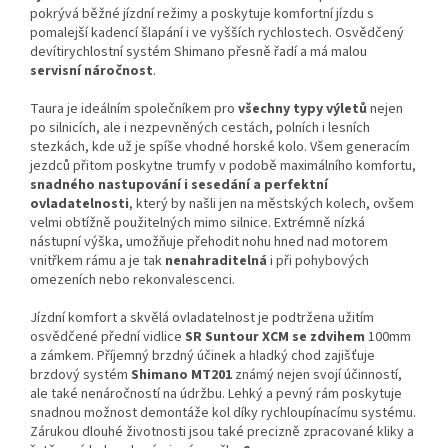
pokrývá běžné jízdní režimy a poskytuje komfortní jízdu s
pomalejší kadencí šlapání i ve vyšších rychlostech. Osvědčený
devítirychlostní systém Shimano přesně řadí a má malou
servisní náročnost
.
Taura je ideálním společníkem pro
všechny typy výletů
nejen
po silnicích, ale i nezpevněných cestách, polních i lesních
stezkách, kde už je spíše vhodné horské kolo. Všem generacím
jezdců přitom poskytne trumfy v podobě maximálního komfortu,
snadného nastupování i sesedání a perfektní
ovladatelnosti
, který by našli jen na městských kolech, ovšem
velmi obtížně použitelných mimo silnice. Extrémně nízká
nástupní výška, umožňuje přehodit nohu hned nad motorem
vnitřkem rámu a je tak
nenahraditelná
i při pohybových
omezeních nebo rekonvalescenci.
Jízdní komfort a skvělá ovladatelnost je podtržena užitím
osvědčené přední vidlice
SR Suntour XCM se zdvihem
100mm
a zámkem. Příjemný brzdný účinek a hladký chod zajišťuje
brzdový systém
Shimano MT201
známý nejen svojí účinností,
ale také nenáročností na údržbu. Lehký a pevný rám poskytuje
snadnou možnost demontáže kol díky rychloupínacímu systému.
Zárukou dlouhé životnosti jsou také precizně zpracované kliky a