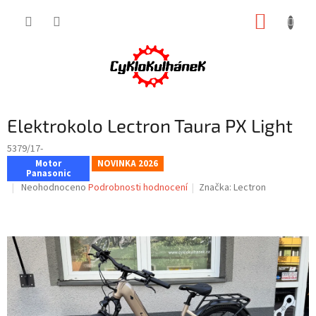
Přejít
NÁKUP
na
obsah
KOŠÍK
Elektrokolo Lectron Taura PX Light
5379/17-
Motor
NOVINKA 2026
Panasonic
Průměrné
Neohodnoceno
Podrobnosti hodnocení
Značka:
Lectron
hodnocení
produktu
je
0,0
z
5
hvězdiček.