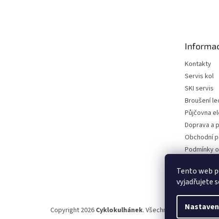
á
p
a
t
Informac
í
Kontakty
Servis kol
SKI servis
Broušení le
Půjčovna e
Doprava a p
Obchodní 
Podmínky o
údajů
Tento web p
Reklamace a
vyjadřujete s
Nastaven
Copyright 2026
Cyklokulhánek
. Všechna práva vyhrazen