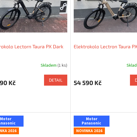
rokolo Lectorn Taura PX Dark
Elektrokolo Lectron Taura PX
Skladem
(1 ks)
Skla
DETAIL
590 Kč
54 590 Kč
Motor
Motor
anasonic
Panasonic
NKA 2026
NOVINKA 2026