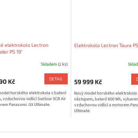
é elektrokolo Lectron
Elektrokolo Lectron Taura PS
der PS 19"
Skladem
(1 ks)
Skla
DETAIL
90 Kč
59 999 Kč
odel horského elektrokola s baterií
Nový model horského elektrokola 
, vzduchovou vidlicí Suntour XCR Air
nástupem, baterií 800 Wh, vybave
rem Panasonic GX Ultimate.
vzduchovou vidlicí a motorem Pan
Ultimate.
O
v
l