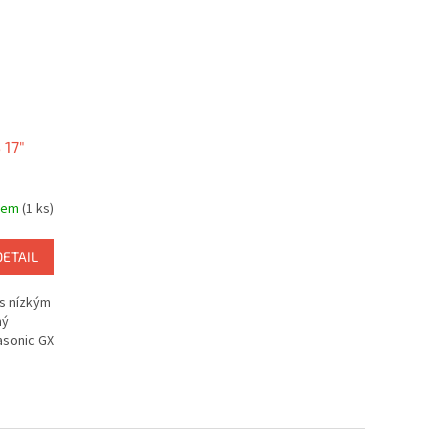
 17"
dem
(1 ks)
DETAIL
s nízkým
ný
asonic GX