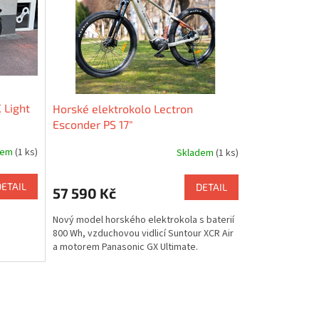
 Light
Horské elektrokolo Lectron
Esconder PS 17"
dem
(1 ks)
Skladem
(1 ks)
DETAIL
DETAIL
57 590 Kč
Nový model horského elektrokola s baterií
800 Wh, vzduchovou vidlicí Suntour XCR Air
a motorem Panasonic GX Ultimate.