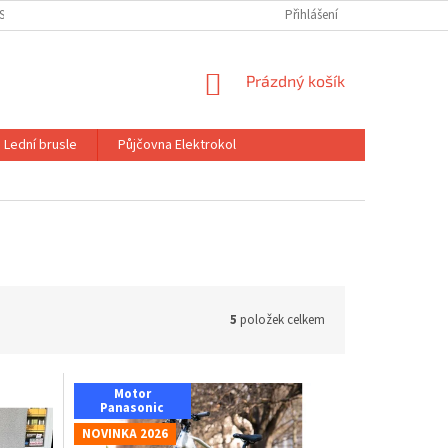
SLÍ
PŮJČOVNA ELEKTROKOL FOCUS
DOPRAVA A PLATBA
Přihlášení
OBC
NÁKUPNÍ
Prázdný košík
KOŠÍK
Lední brusle
Půjčovna Elektrokol
5
položek celkem
Motor
Panasonic
NOVINKA 2026