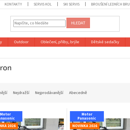
KONTAKTY
SERVIS KOL
SKI SERVIS
BROUŠENÍ LEDNÍCH BRU
HLEDAT
ky
Outdoor
Oblečení, přilby, brýle
Dětské sedačky
tron
nější
Nejdražší
Nejprodávanější
Abecedně
Motor
Motor
anasonic
Panasonic
NKA 2026
NOVINKA 2026