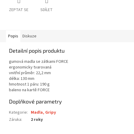
ZEPTAT SE
SDÍLET
Popis
Diskuze
Detailní popis produktu
gumová madla se zátkami FORCE
ergonomicky tvarovaná
vnitřní průměr: 22,2 mm
délka: 130 mm
hmotnost 1 páru: 190 g
baleno na kartě FORCE
Doplňkové parametry
Kategorie
:
Madla, Gripy
Záruka
:
2 roky