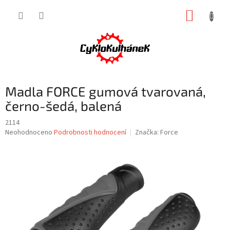
Přejít
NÁKUP
na
obsah
KOŠÍK
Madla FORCE gumová tvarovaná,
černo-šedá, balená
2114
Průměrné
Neohodnoceno
Podrobnosti hodnocení
Značka:
Force
hodnocení
produktu
je
0,0
z
5
hvězdiček.