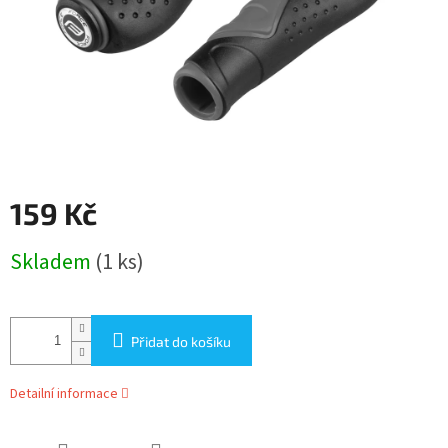
159 Kč
Měrná
Skladem
(1 ks)
cena:
Přidat do košíku
Detailní informace