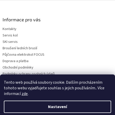
Z
á
p
a
Informace pro vás
t
Kontakty
í
Servis kol
SKI servis
Broušení ledních bruslí
Půjčovna elektrokol FOCUS
Doprava a platba
Obchodní podmínky
Podmínky ochrany osobních údajů
Reklamace a vrácení zboží
Tento web používá soubory cookie. Dalším procházením
tohoto webu vyjadřujete souhlas s jejich používáním.. Více
informací
zde
.
Vytvořil Shoptet
Nastavení