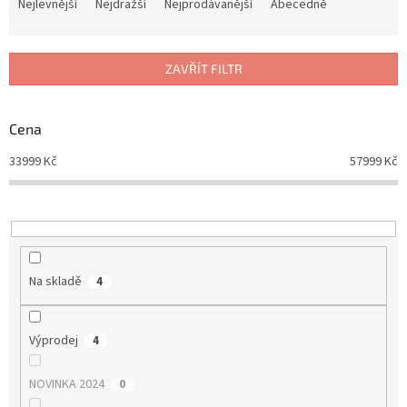
a
Nejlevnější
Nejdražší
Nejprodávanější
Abecedně
z
e
n
ZAVŘÍT FILTR
í
p
r
Cena
o
d
33999
Kč
57999
Kč
u
k
t
ů
Na skladě
4
Výprodej
4
NOVINKA 2024
0