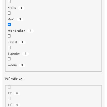
Kross
1
Max1
3
Mondraker
4
Rascal
1
Superior
4
Woom
3
Průměr kol
12"
0
14''
0