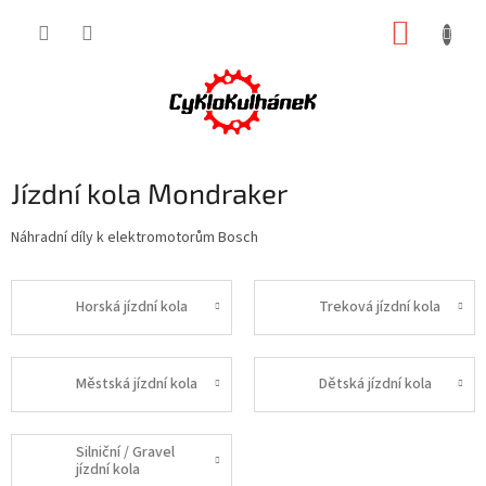
Přejít
NÁKUP
na
obsah
KOŠÍK
Jízdní kola Mondraker
Náhradní díly k elektromotorům Bosch
Horská jízdní kola
Treková jízdní kola
Městská jízdní kola
Dětská jízdní kola
Silniční / Gravel
jízdní kola