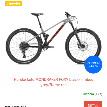
Výprodej
99 999 Kč
–42 %
Horské kolo MONDRAKER FOXY black/nimbus
grey/flame red
Skladem
(1 ks)
DETAIL