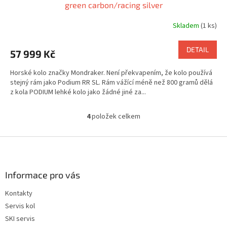
green carbon/racing silver
Skladem
(1 ks)
DETAIL
57 999 Kč
Horské kolo značky Mondraker. Není překvapením, že kolo používá
stejný rám jako Podium RR SL. Rám vážící méně než 800 gramů dělá
z kola PODIUM lehké kolo jako žádné jiné za...
4
položek celkem
O
v
l
Z
á
á
d
p
a
a
Informace pro vás
c
t
í
Kontakty
í
p
Servis kol
r
v
SKI servis
k