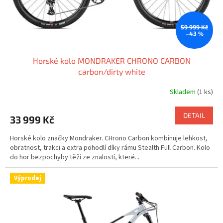
k
t
ů
59 999 Kč
–43 %
Horské kolo MONDRAKER CHRONO CARBON
carbon/dirty white
Skladem
(1 ks)
DETAIL
33 999 Kč
Horské kolo značky Mondraker. CHrono Carbon kombinuje lehkost,
obratnost, trakci a extra pohodlí díky rámu Stealth Full Carbon. Kolo
do hor bezpochyby těží ze znalostí, které...
Výprodej