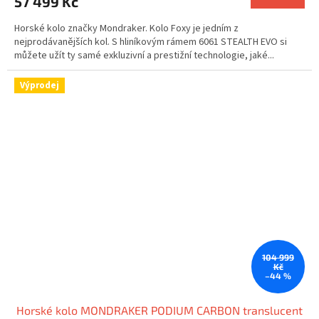
57 499 Kč
Horské kolo značky Mondraker. Kolo Foxy je jedním z
nejprodávanějších kol. S hliníkovým rámem 6061 STEALTH EVO si
můžete užít ty samé exkluzivní a prestižní technologie, jaké...
Výprodej
104 999
Kč
–44 %
Horské kolo MONDRAKER PODIUM CARBON translucent