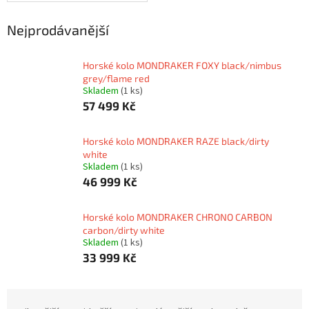
Nejprodávanější
Horské kolo MONDRAKER FOXY black/nimbus
grey/flame red
Skladem
(1 ks)
57 499 Kč
Horské kolo MONDRAKER RAZE black/dirty
white
Skladem
(1 ks)
46 999 Kč
Horské kolo MONDRAKER CHRONO CARBON
carbon/dirty white
Skladem
(1 ks)
33 999 Kč
Ř