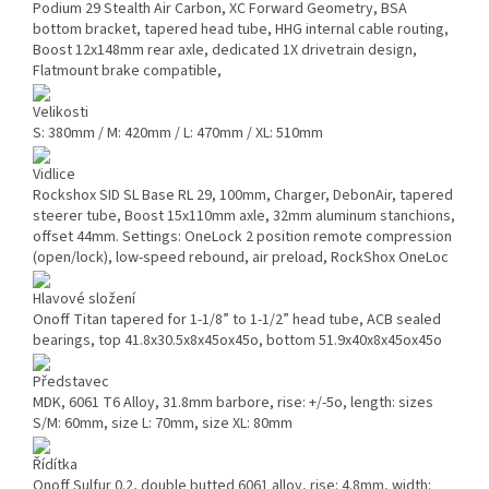
Podium 29 Stealth Air Carbon, XC Forward Geometry, BSA
bottom bracket, tapered head tube, HHG internal cable routing,
Boost 12x148mm rear axle, dedicated 1X drivetrain design,
Flatmount brake compatible,
Velikosti
S: 380mm / M: 420mm / L: 470mm / XL: 510mm
Vidlice
Rockshox SID SL Base RL 29, 100mm, Charger, DebonAir, tapered
steerer tube, Boost 15x110mm axle, 32mm aluminum stanchions,
offset 44mm. Settings: OneLock 2 position remote compression
(open/lock), low-speed rebound, air preload, RockShox OneLoc
Hlavové složení
Onoff Titan tapered for 1-1/8” to 1-1/2” head tube, ACB sealed
bearings, top 41.8x30.5x8x45ox45o, bottom 51.9x40x8x45ox45o
Představec
MDK, 6061 T6 Alloy, 31.8mm barbore, rise: +/-5o, length: sizes
S/M: 60mm, size L: 70mm, size XL: 80mm
Řídítka
Onoff Sulfur 0.2, double butted 6061 alloy, rise: 4.8mm, width: