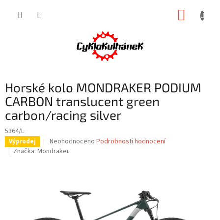
Přejít
NÁKUP
na
obsah
KOŠÍK
Horské kolo MONDRAKER PODIUM
CARBON translucent green
carbon/racing silver
5364/L
Průměrné
Neohodnoceno
Podrobnosti hodnocení
Výprodej
hodnocení
Značka:
Mondraker
produktu
je
0,0
z
5
hvězdiček.