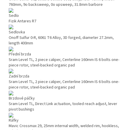
760mm, 9o backsweep, 0o upsweep, 31.8mm barbore
Sedlo
Fizik Antares R7
Sedlovka
Onoff Sulfur 0-R, 6061 T6 Alloy, 3D forged, diameter 27.2mm,
length 400mm
Přední brzda
Sram Level TL, 2 piece caliper, Centerline 160mm IS 6 bolts one-
piece rotor, steel-backed organic pad
Zadní brzda
Sram Level TL, 2 piece caliper, Centerline 160mm IS 6 bolts one-
piece rotor, steel-backed organic pad
Brzdové páčky
Sram Level TL, Direct Link actuation, tooled reach adjust, lever
pivot bushings
Ráfky
Mavic Crossmax 29, 25mm internal width, welded rim, hookless,