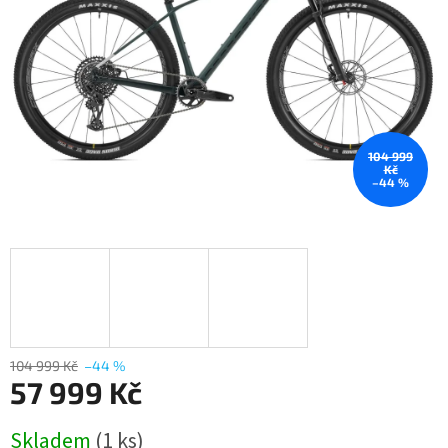
104 999
Kč
–44 %
104 999 Kč
–44 %
57 999 Kč
Měrná
Skladem
(1 ks)
cena: