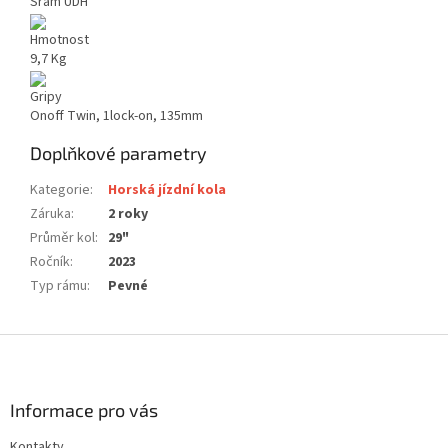
Sram UDH
Hmotnost
9,7 Kg
Gripy
Onoff Twin, 1lock-on, 135mm
Doplňkové parametry
Kategorie
:
Horská jízdní kola
Záruka
:
2 roky
Průměr kol
:
29"
Ročník
:
2023
Typ rámu
:
Pevné
Z
á
p
a
Informace pro vás
t
Kontakty