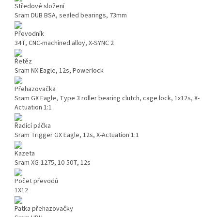
Středové složení
Sram DUB BSA, sealed bearings, 73mm
Převodník
34T, CNC-machined alloy, X-SYNC 2
Řetěz
Sram NX Eagle, 12s, Powerlock
Přehazovačka
Sram GX Eagle, Type 3 roller bearing clutch, cage lock, 1x12s, X-
Actuation 1:1
Řadící páčka
Sram Trigger GX Eagle, 12s, X-Actuation 1:1
Kazeta
Sram XG-1275, 10-50T, 12s
Počet převodů
1X12
Patka přehazovačky