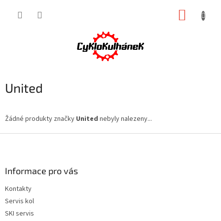
Přejít
NÁKUP
na
obsah
KOŠÍK
United
Žádné produkty značky
United
nebyly nalezeny...
Z
á
p
a
Informace pro vás
t
Kontakty
í
Servis kol
SKI servis