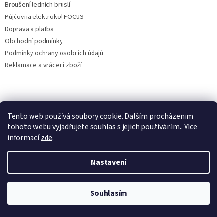
Broušení ledních bruslí
Půjčovna elektrokol FOCUS
Doprava a platba
Obchodní podmínky
Podmínky ochrany osobních údajů
Reklamace a vrácení zboží
Vytvořil Shoptet
Tento web používá soubory cookie. Dalším procházením
tohoto webu vyjadřujete souhlas s jejich používáním.. Více
informací
zde
.
Copyright 2026
Cyklokulhánek
. Všechna práva vyhrazena.
Upravit
nastavení cookies
Nastavení
Souhlasím