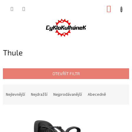
Přejít
NÁKUP
na
obsah
KOŠÍK
Thule
OTEVŘÍT FILTR
Ř
a
Nejlevnější
Nejdražší
Nejprodávanější
Abecedně
z
e
V
n
ý
í
p
p