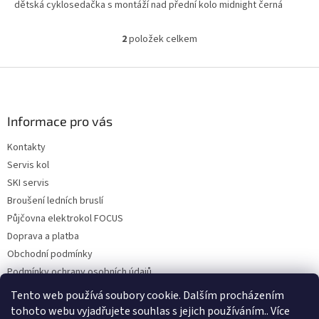
dětská cyklosedačka s montáží nad přední kolo midnight černá
2
položek celkem
O
v
l
Z
á
á
d
p
a
a
Informace pro vás
c
t
í
Kontakty
í
p
Servis kol
r
v
SKI servis
k
Broušení ledních bruslí
y
Půjčovna elektrokol FOCUS
v
ý
Doprava a platba
p
Obchodní podmínky
i
Podmínky ochrany osobních údajů
s
u
Reklamace a vrácení zboží
Tento web používá soubory cookie. Dalším procházením
tohoto webu vyjadřujete souhlas s jejich používáním.. Více