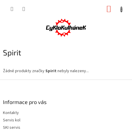
Přejít
NÁKUP
na
obsah
KOŠÍK
Spirit
Žádné produkty značky
Spirit
nebyly nalezeny...
Z
á
p
a
Informace pro vás
t
Kontakty
í
Servis kol
SKI servis