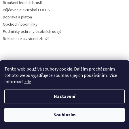
Broušení ledních bruslí
Půjčovna elektrokol FOCUS
Doprava a platba
Obchodní podmínky
Podmínky ochrany osobních údajů
Reklamace a vrácení zboží
Vytvořil Shoptet
Tento web používá soubory cookie. Dalším procházením
tohoto webu vyjadřujete souhlas s jejich používáním.. Více
informací
zde
.
Copyright 2026
Cyklokulhánek
. Všechna práva vyhrazena.
Upravit
nastavení cookies
Nastavení
Souhlasím