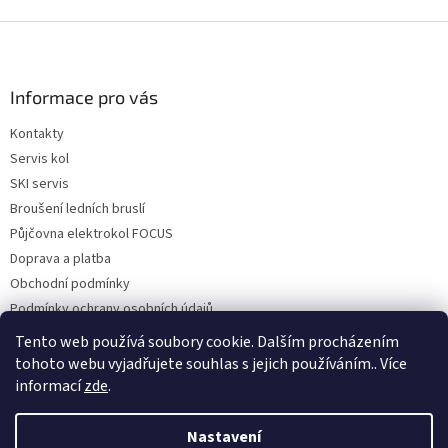
v
l
Z
á
á
d
p
a
a
Informace pro vás
c
t
í
Kontakty
í
p
Servis kol
r
v
SKI servis
k
Broušení ledních bruslí
y
Půjčovna elektrokol FOCUS
v
ý
Doprava a platba
p
Obchodní podmínky
i
Podmínky ochrany osobních údajů
s
u
Reklamace a vrácení zboží
Tento web používá soubory cookie. Dalším procházením
tohoto webu vyjadřujete souhlas s jejich používáním.. Více
informací
zde
.
Vytvořil Shoptet
Nastavení