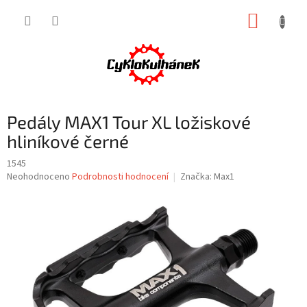
Přejít
NÁKUP
na
obsah
KOŠÍK
Pedály MAX1 Tour XL ložiskové
hliníkové černé
1545
Průměrné
Neohodnoceno
Podrobnosti hodnocení
Značka:
Max1
hodnocení
produktu
je
0,0
z
5
hvězdiček.