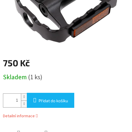
750 Kč
Měrná
Skladem
(1 ks)
cena:
Přidat do košíku
Detailní informace