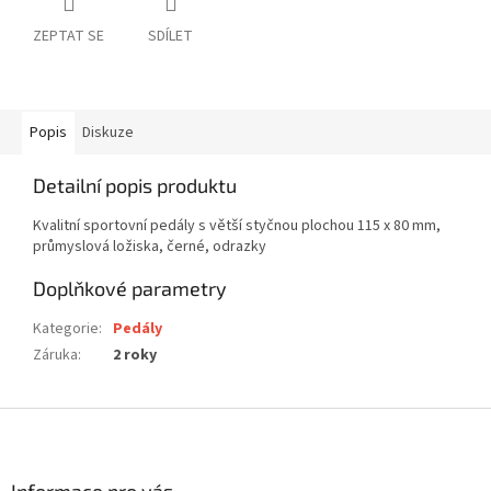
ZEPTAT SE
SDÍLET
Popis
Diskuze
Detailní popis produktu
Kvalitní sportovní pedály s větší styčnou plochou 115 x 80 mm,
průmyslová ložiska, černé, odrazky
Doplňkové parametry
Kategorie
:
Pedály
Záruka
:
2 roky
Z
á
p