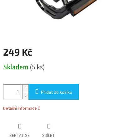
249 Kč
Měrná
Skladem
(5 ks)
cena:
Přidat do košíku
Detailní informace
ZEPTAT SE
SDÍLET