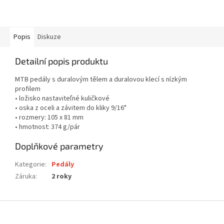
Popis
Diskuze
Detailní popis produktu
MTB pedály s duralovým tělem a duralovou klecí s nízkým
profilem
• ložisko nastaviteľné kuličkové
• oska z oceli a závitem do kliky 9/16"
• rozmery: 105 x 81 mm
• hmotnost: 374 g/pár
Doplňkové parametry
Kategorie
:
Pedály
Záruka
:
2 roky
Z
á