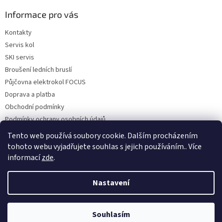
p
a
Informace pro vás
t
Kontakty
í
Servis kol
SKI servis
Broušení ledních bruslí
Půjčovna elektrokol FOCUS
Doprava a platba
Obchodní podmínky
Podmínky ochrany osobních údajů
Reklamace a vrácení zboží
Tento web používá soubory cookie. Dalším procházením
tohoto webu vyjadřujete souhlas s jejich používáním.. Více
informací
zde
.
Vytvořil Shoptet
Nastavení
Copyright 2026
Cyklokulhánek
. Všechna práva vyhrazena.
Upravit
Souhlasím
nastavení cookies