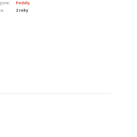
gorie
:
Pedály
ka
:
2 roky