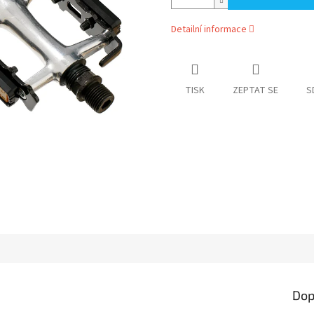
Detailní informace
TISK
ZEPTAT SE
S
Dop