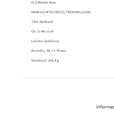
KLS Master New
Hliníkový MTB/CROSS/TREKKING pedál
Tělo: hliníkové
Os: Cr-Mo ocel
Ložisko: kuličkové
Rozměry: 95,7 x 78 mm
Hmotnost: 264,4 g
Z
á
p
a
t
Informac
í