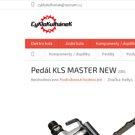
Přejít
cyklokulhanek@seznam.cz
na
obsah
Elektro kola
Jízdní kola
Komponenty / doplň
Domů
Komponenty / doplňky
Pedály
Ped
Pedál KLS MASTER NEW
2081
Průměrné
Neohodnoceno
Podrobnosti hodnocení
Značka:
Kellys
hodnocení
produktu
je
0,0
z
5
hvězdiček.