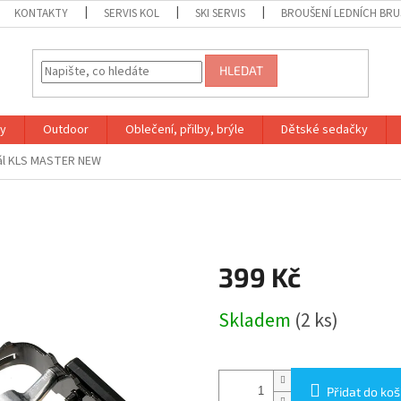
KONTAKTY
SERVIS KOL
SKI SERVIS
BROUŠENÍ LEDNÍCH BRU
HLEDAT
ky
Outdoor
Oblečení, přilby, brýle
Dětské sedačky
ál KLS MASTER NEW
399 Kč
Měrná
Skladem
(2 ks)
cena:
Přidat do koš