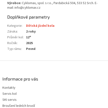
Výrobce:
Cyklomax, spol. s r.o., Pardubická 504, 533 52 Srch. E-
mail: info@cyklomax.cz
Doplňkové parametry
Kategorie
:
Dětská jízdní kola
Záruka
:
2 roky
Průměr kol
:
12"
Ročník
:
2025
Typ rámu
:
Pevné
Z
á
p
a
Informace pro vás
t
Kontakty
í
Servis kol
SKI servis
Broušení ledních bruslí