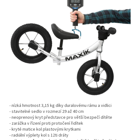
- nízká hmotnost 3,15 kg díky duralovému rámu a vidlici
- stavitelné sedlo v rozmezí 29 až 40 cm
- neoprenový kryt představce pro větší bezpečí dítěte
- zarážka v řízení proti protočení řidítek
- kryté matice kol plastovými krytkami
- radiální výplety kol s 12ti dráty