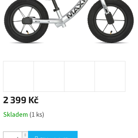
2 399 Kč
Měrná
Skladem
(1 ks)
cena: