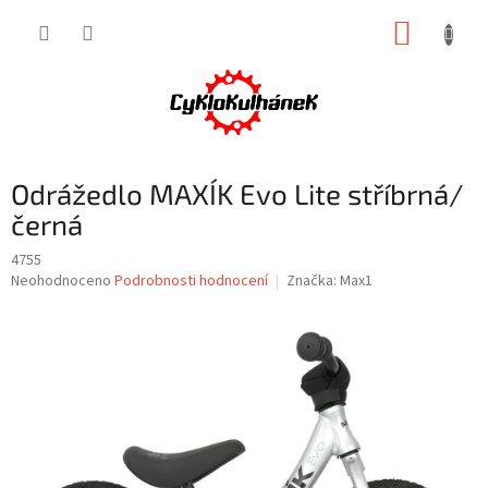
Přejít
NÁKUP
na
obsah
KOŠÍK
Odrážedlo MAXÍK Evo Lite stříbrná/
černá
4755
Průměrné
Neohodnoceno
Podrobnosti hodnocení
Značka:
Max1
hodnocení
produktu
je
0,0
z
5
hvězdiček.