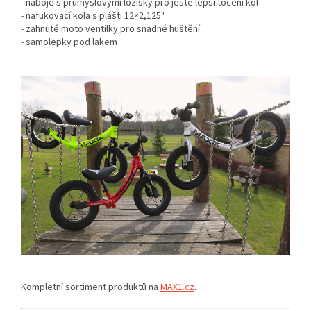
- náboje s průmyslovými ložisky pro ještě lepší točení kol
- nafukovací kola s plášti 12×2,125"
- zahnuté moto ventilky pro snadné huštění
- samolepky pod lakem
Kompletní sortiment produktů na
MAX1.cz
.