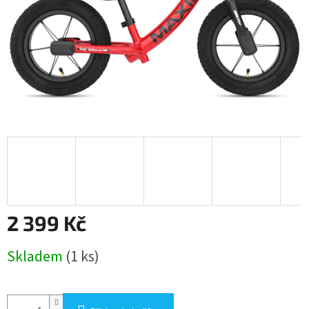
2 399 Kč
Měrná
Skladem
(1 ks)
cena: