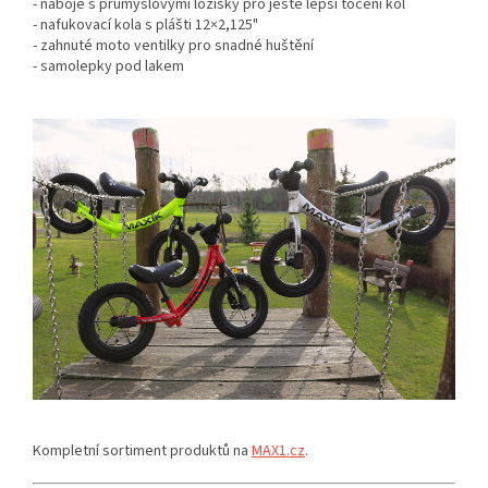
- náboje s průmyslovými ložisky pro ještě lepší točení kol
- nafukovací kola s plášti 12×2,125"
- zahnuté moto ventilky pro snadné huštění
- samolepky pod lakem
Kompletní sortiment produktů na
MAX1.cz
.