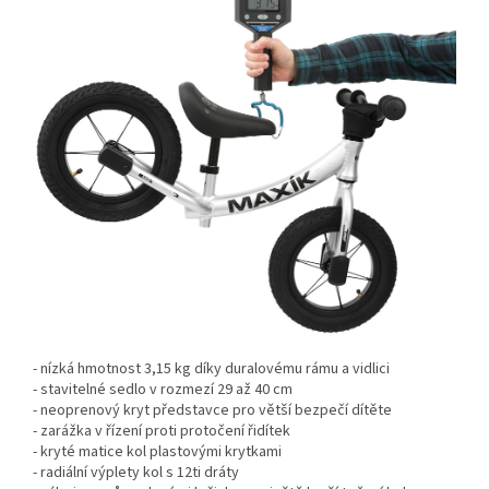
- nízká hmotnost 3,15 kg díky duralovému rámu a vidlici
- stavitelné sedlo v rozmezí 29 až 40 cm
- neoprenový kryt představce pro větší bezpečí dítěte
- zarážka v řízení proti protočení řidítek
- kryté matice kol plastovými krytkami
- radiální výplety kol s 12ti dráty