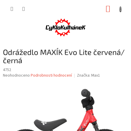
Přejít
NÁKUP
na
obsah
KOŠÍK
Odrážedlo MAXÍK Evo Lite červená/
černá
4752
Průměrné
Neohodnoceno
Podrobnosti hodnocení
Značka:
Max1
hodnocení
produktu
je
0,0
z
5
hvězdiček.