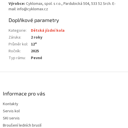
Výrobce:
Cyklomax, spol. s r.o., Pardubická 504, 533 52 Srch. E-
mail: info@cyklomax.cz
Doplňkové parametry
Kategorie
:
Dětská jízdní kola
Záruka
:
2 roky
Průměr kol
:
12"
Ročník
:
2025
Typ rámu
:
Pevné
Z
á
p
a
Informace pro vás
t
Kontakty
í
Servis kol
SKI servis
Broušení ledních bruslí