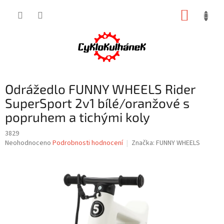
Přejít
NÁKUP
na
obsah
KOŠÍK
Odrážedlo FUNNY WHEELS Rider
SuperSport 2v1 bílé/oranžové s
popruhem a tichými koly
3829
Průměrné
Neohodnoceno
Podrobnosti hodnocení
Značka:
FUNNY WHEELS
hodnocení
produktu
je
0,0
z
5
hvězdiček.