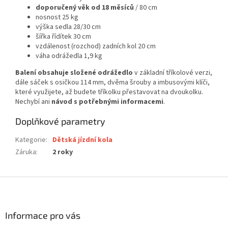
doporučený věk od 18 měsíců
/ 80 cm
nosnost 25 kg
výška sedla 28/30 cm
šířka řídítek 30 cm
vzdálenost (rozchod) zadních kol 20 cm
váha odrážedla 1,9 kg
Balení obsahuje složené odrážedlo
v základní tříkolové verzi,
dále sáček s osičkou 114 mm, dvěma šrouby a imbusovými klíči,
které využijete, až budete tříkolku přestavovat na dvoukolku.
Nechybí ani
návod s potřebnými informacemi
.
Doplňkové parametry
Kategorie
:
Dětská jízdní kola
Záruka
:
2 roky
Z
á
p
a
Informace pro vás
t