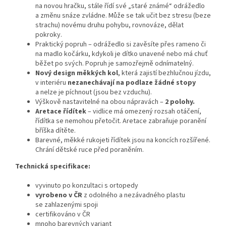
na novou hračku, stále řídí své „staré známé“ odrážedlo
a změnu snáze zvládne. Může se tak učit bez stresu (beze
strachu) novému druhu pohybu, rovnováze, dělat
pokroky.
Praktický popruh – odrážedlo si zavěsíte přes rameno či
na madlo kočárku, kdykoli je dítko unavené nebo má chuť
běžet po svých. Popruh je samozřejmě odnímatelný.
Nový design měkkých kol
, která zajistí bezhlučnou jízdu,
v interiéru
nezanechávají na podlaze žádné stopy
a nelze je píchnout (jsou bez vzduchu).
Výškově nastavitelné na obou nápravách –
2 polohy.
Aretace řídítek
– vidlice má omezený rozsah otáčení,
řídítka se nemohou přetočit. Aretace zabraňuje poranění
bříška dítěte.
Barevné, měkké rukojeti řídítek jsou na koncích rozšířené.
Chrání dětské ruce před poraněním.
Technická specifikace:
vyvinuto po konzultaci s ortopedy
vyrobeno v ČR
z odolného a nezávadného plastu
se zahlazenými spoji
certifikováno v ČR
mnoho barevných variant