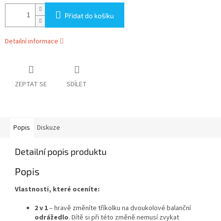
Přidat do košíku
Detailní informace
ZEPTAT SE
SDÍLET
Popis
Diskuze
Detailní popis produktu
Popis
Vlastnosti, které oceníte:
2 v 1
– hravě změníte tříkolku na dvoukolové balanční
odrážedlo
. Dítě si při této změně nemusí zvykat