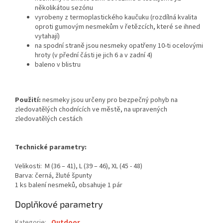
několikátou sezónu
vyrobeny z termoplastického kaučuku (rozdílná kvalita
oproti gumovým nesmekům v řetězcích, které se ihned
vytahají)
na spodní straně jsou nesmeky opatřeny 10-ti ocelovými
hroty (v přední části je jich 6 a v zadní 4)
baleno v blistru
Použití:
nesmeky jsou určeny pro bezpečný pohyb na
zledovatělých chodnících ve městě, na upravených
zledovatělých cestách
Technické parametry:
Velikosti: M (36 – 41), L (39 – 46), XL (45 - 48)
Barva: černá, žluté špunty
1 ks balení nesmeků, obsahuje 1 pár
Doplňkové parametry
Kategorie
:
Outdoor