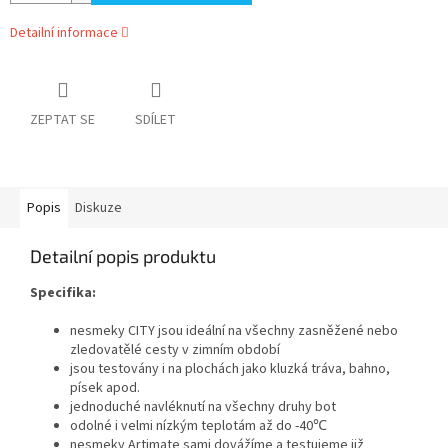
Detailní informace
ZEPTAT SE
SDÍLET
Popis
Diskuze
Detailní popis produktu
Specifika:
nesmeky CITY jsou ideální na všechny zasněžené nebo
zledovatělé cesty v zimním období
jsou testovány i na plochách jako kluzká tráva, bahno,
písek apod.
jednoduché navléknutí na všechny druhy bot
odolné i velmi nízkým teplotám až do -40
℃
nesmeky Artimate sami dovážíme a testujeme již