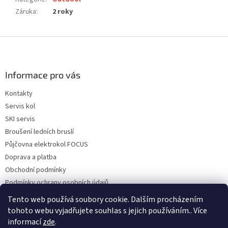
Záruka
:
2 roky
Z
á
p
a
Informace pro vás
t
Kontakty
í
Servis kol
SKI servis
Broušení ledních bruslí
Půjčovna elektrokol FOCUS
Doprava a platba
Obchodní podmínky
Podmínky ochrany osobních údajů
Reklamace a vrácení zboží
Tento web používá soubory cookie. Dalším procházením
tohoto webu vyjadřujete souhlas s jejich používáním.. Více
informací
zde
.