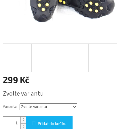
299 Kč
Měrná
Zvolte variantu
cena:
Varianta
Přidat do košíku