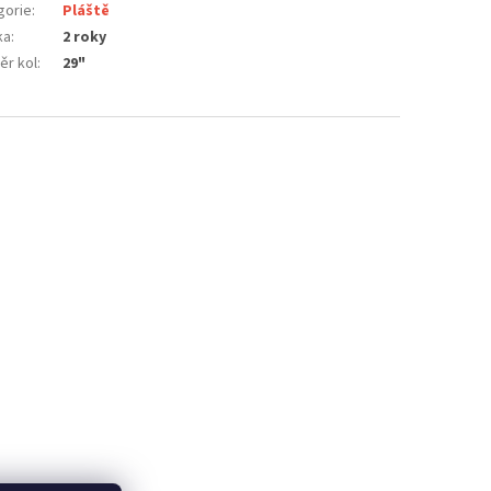
gorie
:
Pláště
ka
:
2 roky
ěr kol
:
29"