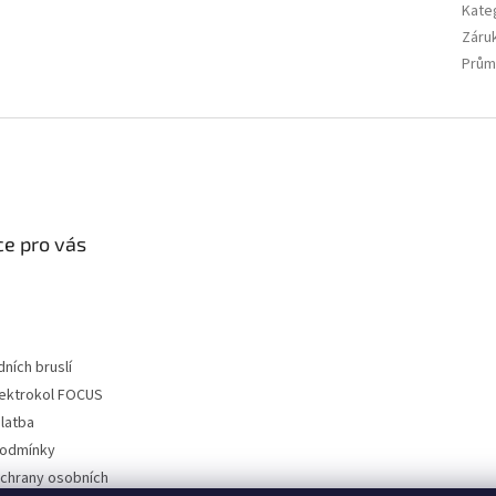
Kate
Záru
Prům
e pro vás
dních bruslí
lektrokol FOCUS
latba
podmínky
chrany osobních