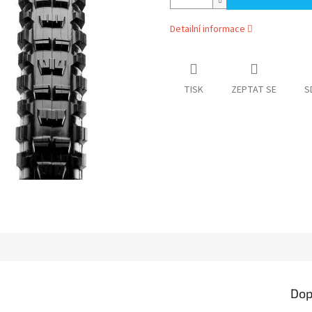
Detailní informace
TISK
ZEPTAT SE
S
Dop