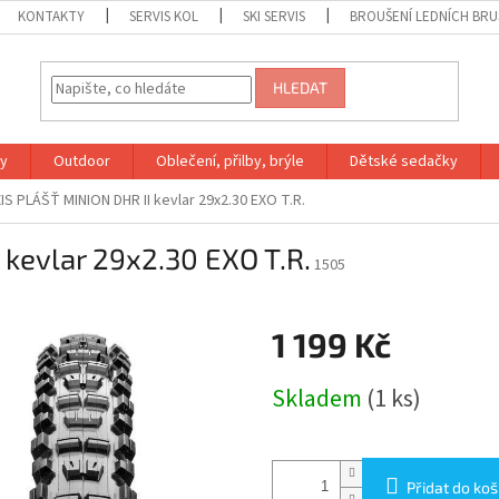
KONTAKTY
SERVIS KOL
SKI SERVIS
BROUŠENÍ LEDNÍCH BRU
HLEDAT
ky
Outdoor
Oblečení, přilby, brýle
Dětské sedačky
S PLÁŠŤ MINION DHR II kevlar 29x2.30 EXO T.R.
kevlar 29x2.30 EXO T.R.
1505
1 199 Kč
Měrná
Skladem
(1 ks)
cena:
Přidat do koš