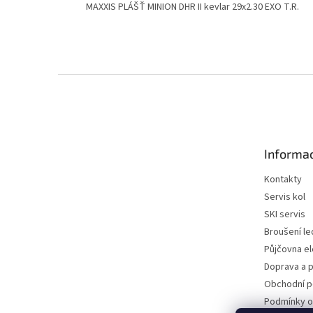
MAXXIS PLÁŠŤ MINION DHR II kevlar 29x2.30 EXO T.R.
Z
á
p
a
t
Informac
í
Kontakty
Servis kol
SKI servis
Broušení le
Půjčovna e
Doprava a p
Obchodní 
Podmínky o