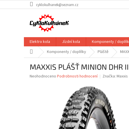
Přejít
cyklokulhanek@seznam.cz
na
obsah
Elektro kola
Jízdní kola
Komponenty / doplň
Domů
Komponenty / doplňky
Pláště
MAXXI
MAXXIS PLÁŠŤ MINION DHR II 
Průměrné
Neohodnoceno
Podrobnosti hodnocení
Značka:
Maxxis
hodnocení
produktu
je
0,0
z
5
hvězdiček.