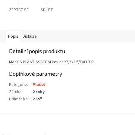
ZEPTAT SE
SDÍLET
Popis
Diskuze
Detailní popis produktu
MAXXIS PLÁŠŤ ASSEGAI kevlar 27,5x2.5/EXO T.R.
Doplňkové parametry
Kategorie
:
Pláště
Záruka
:
2 roky
Průměr kol
:
27.5"
Z
á
p