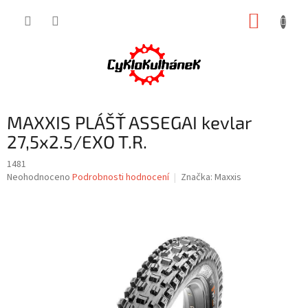
Přejít
NÁKUP
na
obsah
KOŠÍK
MAXXIS PLÁŠŤ ASSEGAI kevlar
27,5x2.5/EXO T.R.
1481
Průměrné
Neohodnoceno
Podrobnosti hodnocení
Značka:
Maxxis
hodnocení
produktu
je
0,0
z
5
hvězdiček.