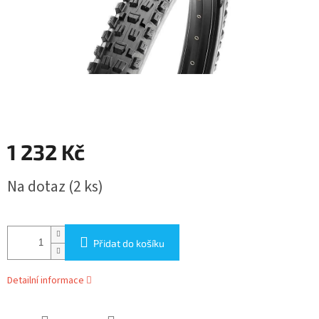
1 232 Kč
Měrná
Na dotaz
(2 ks)
cena:
Přidat do košíku
Detailní informace