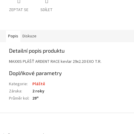
ZEPTAT SE
SDÍLET
Popis
Diskuze
Detailní popis produktu
MAXXIS PLÁŠŤ ARDENT RACE kevlar 29x2.20 EXO T.R.
Doplňkové parametry
Kategorie
:
Pláště
Záruka
:
2 roky
Průměr kol
:
29"
Z
á
p