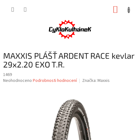
Přejít
NÁKUP
na
obsah
KOŠÍK
MAXXIS PLÁŠŤ ARDENT RACE kevlar
29x2.20 EXO T.R.
1469
Průměrné
Neohodnoceno
Podrobnosti hodnocení
Značka:
Maxxis
hodnocení
produktu
je
0,0
z
5
hvězdiček.