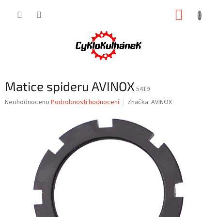
Přejít
NÁKUP
na
obsah
KOŠÍK
Matice spideru AVINOX
5419
Průměrné
Neohodnoceno
Podrobnosti hodnocení
Značka:
AVINOX
hodnocení
produktu
je
0,0
z
5
hvězdiček.