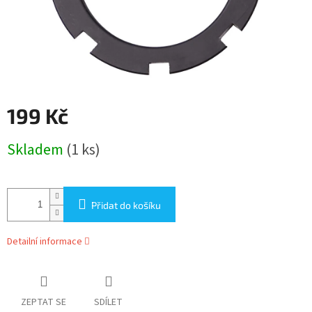
199 Kč
Měrná
Skladem
(1 ks)
cena:
Přidat do košíku
Detailní informace
ZEPTAT SE
SDÍLET