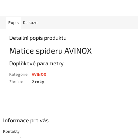
Popis
Diskuze
Detailní popis produktu
Matice spideru AVINOX
Doplňkové parametry
Kategorie
:
AVINOX
Záruka
:
2 roky
Z
á
p
a
Informace pro vás
t
Kontakty
í