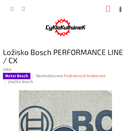
Přejít
NÁKUP
na
obsah
KOŠÍK
Ložisko Bosch PERFORMANCE LINE
/ CX
3959
Průměrné
Neohodnoceno
Podrobnosti hodnocení
Motor Bosch
hodnocení
Značka:
Bosch
produktu
je
0,0
z
5
hvězdiček.