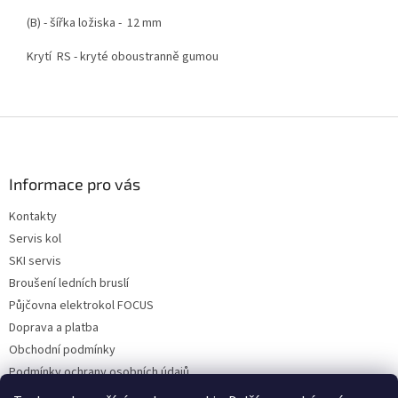
(B)
- šířka ložiska - 12 mm
Krytí RS
- kryté oboustranně gumou
Z
á
p
a
Informace pro vás
t
Kontakty
í
Servis kol
SKI servis
Broušení ledních bruslí
Půjčovna elektrokol FOCUS
Doprava a platba
Obchodní podmínky
Podmínky ochrany osobních údajů
Reklamace a vrácení zboží