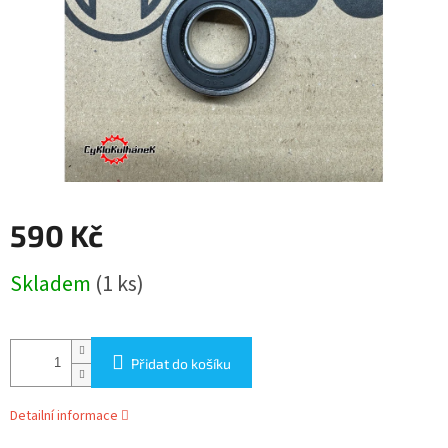
590 Kč
Měrná
Skladem
(1 ks)
cena:
Přidat do košíku
Detailní informace