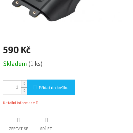
590 Kč
Měrná
Skladem
(1 ks)
cena:
Přidat do košíku
Detailní informace
ZEPTAT SE
SDÍLET