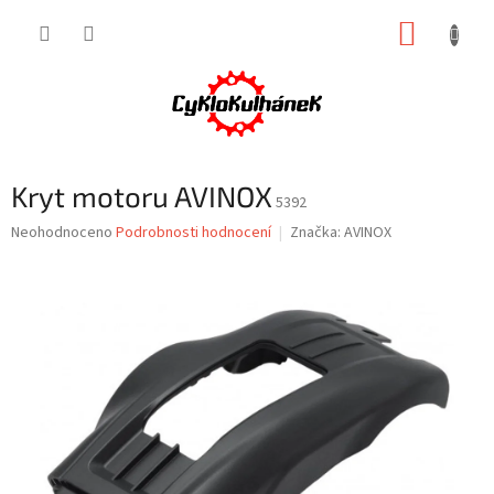
Přejít
NÁKUP
na
obsah
KOŠÍK
Kryt motoru AVINOX
5392
Průměrné
Neohodnoceno
Podrobnosti hodnocení
Značka:
AVINOX
hodnocení
produktu
je
0,0
z
5
hvězdiček.