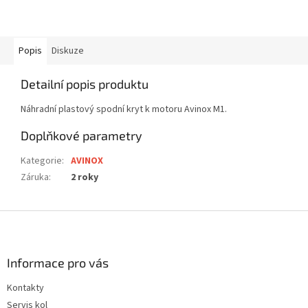
Popis
Diskuze
Detailní popis produktu
Náhradní plastový spodní kryt k motoru Avinox M1.
Doplňkové parametry
Kategorie
:
AVINOX
Záruka
:
2 roky
Z
á
p
a
Informace pro vás
t
Kontakty
í
Servis kol