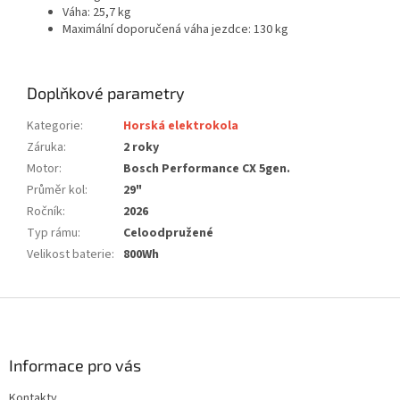
Váha: 25,7 kg
Maximální doporučená váha jezdce:
130 kg
Doplňkové parametry
Kategorie
:
Horská elektrokola
Záruka
:
2 roky
Motor
:
Bosch Performance CX 5gen.
Průměr kol
:
29"
Ročník
:
2026
Typ rámu
:
Celoodpružené
Velikost baterie
:
800Wh
Z
á
p
a
Informace pro vás
t
Kontakty