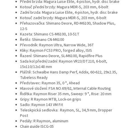
Přední brzda:
Magura Luise Elite, 4-piston, hydr. disc brake
Kotouč přední brzdy:
Magura MDR-S, 203 mm, 6-bolt
Zadní brzda:
Magura Luise Elite, 4-piston, hydr. disc brake
Kotouč zadní brzdy:
Magura MDR-S, 203 mm, 6-bolt
Přehazovačka: Shimano Deore, RD-M6100, Shadow Plus,
12-S
Kazeta:
Shimano CS-M6100, 10-51T
Řetěz:
Shimano CN-M6100
Převodník:
Raymon Ultra, Narrow Wide, 36T
Kliky:
Raymon FC53 PRO, forged alloy, ISIS
Řazení:
Shimano Deore, SL-M6100, Rapidfire Plus
Sada kol přední/zadní:
Raymon VR23/DT210, 6-bolt,
15x110/12x148 mm
Pláště:
Schwalbe Hans Damp Perf, Addix, 60-622, 29x2.35,
Tubeless Ready
Představec:
Raymon 35, 0 °, Ahead
Hlavové složení:
FSA NO.69/62, Internal Cable Routing
Řidítka:
Raymon Riser 35 mm, Sweep: 9 °, Rise: 20 mm
Gripy:
R Raymon MTB, Lock-on grips
Sadlo:
Raymon 143 VM Fit
Teleskpická sedlovka:
Raymon, SL, 34,9 mm, Dropper
Post
Pedály:
R Raymon, aluminum
Chain guide
ISCG-05