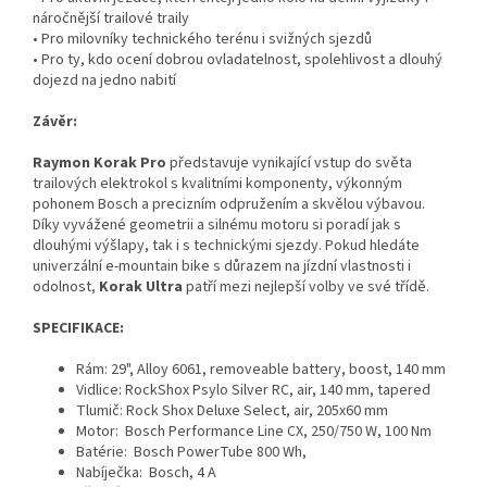
náročnější trailové traily
• Pro milovníky technického terénu i svižných sjezdů
• Pro ty, kdo ocení dobrou ovladatelnost, spolehlivost a dlouhý
dojezd na jedno nabití
Závěr:
Raymon Korak Pro
představuje vynikající vstup do světa
trailových elektrokol s kvalitními komponenty, výkonným
pohonem Bosch a precizním odpružením a skvělou výbavou.
Díky vyvážené geometrii a silnému motoru si poradí jak s
dlouhými výšlapy, tak i s technickými sjezdy. Pokud hledáte
univerzální e-mountain bike s důrazem na jízdní vlastnosti i
odolnost,
Korak Ultra
patří mezi nejlepší volby ve své třídě.
SPECIFIKACE:
Rám:
29", Alloy 6061, removeable battery, boost, 140 mm
Vidlice:
RockShox Psylo Silver RC, air, 140 mm, tapered
Tlumič:
Rock Shox Deluxe Select, air, 205x60 mm
Motor:
Bosch Performance Line CX, 250/750 W, 100 Nm
Batérie:
Bosch PowerTube 800 Wh,
Nabíječka:
Bosch, 4 A