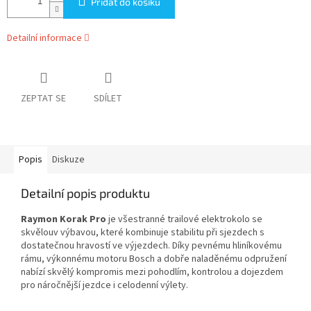
Přidat do košíku
Detailní informace
ZEPTAT SE
SDÍLET
Popis
Diskuze
Detailní popis produktu
Raymon Korak Pro
je všestranné trailové elektrokolo se
skvělouv výbavou, které kombinuje stabilitu při sjezdech s
dostatečnou hravostí ve výjezdech. Díky pevnému hliníkovému
rámu, výkonnému motoru Bosch a dobře naladěnému odpružení
nabízí skvělý kompromis mezi pohodlím, kontrolou a dojezdem
pro náročnější jezdce i celodenní výlety.