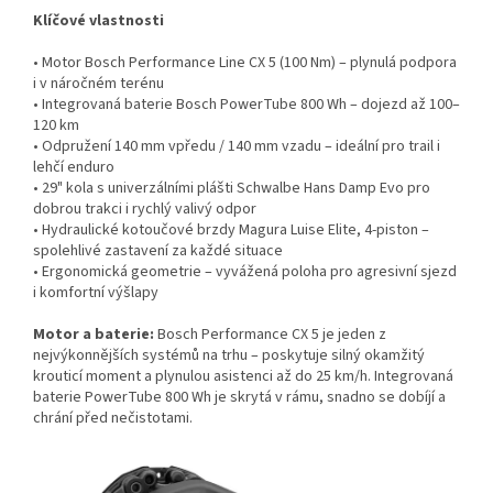
Klíčové vlastnosti
• Motor Bosch Performance Line CX 5 (100 Nm) – plynulá podpora
i v náročném terénu
• Integrovaná baterie Bosch PowerTube 800 Wh – dojezd až 100–
120 km
• Odpružení 140 mm vpředu / 140 mm vzadu – ideální pro trail i
lehčí enduro
• 29" kola s univerzálními plášti Schwalbe Hans Damp Evo pro
dobrou trakci i rychlý valivý odpor
• Hydraulické kotoučové brzdy Magura Luise Elite, 4-piston –
spolehlivé zastavení za každé situace
• Ergonomická geometrie – vyvážená poloha pro agresivní sjezd
i komfortní výšlapy
Motor a baterie:
Bosch Performance CX 5 je jeden z
nejvýkonnějších systémů na trhu – poskytuje silný okamžitý
krouticí moment a plynulou asistenci až do 25 km/h. Integrovaná
baterie PowerTube 800 Wh je skrytá v rámu, snadno se dobíjí a
chrání před nečistotami.