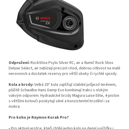
Odpružení:
RockShox Psylo Silver RC, air a tlumič Rock Shox
Deluxe Select, air nabízejí precizní chod, dobrou citlivost na malé
nerovnosti a dostatek rezervy pro větší skoky či rychlé sjezdy.
Kola a brzdy:
Velká 29″ kola zajišťují stabilní průjezd terénem,
pláště Schwalbe Hans Damp Evo kombinují trakci s nízkým
valivým odporem. Hydraulické brzdy Magura Luise Elite, 4-piston
s většími kotouči poskytují silné a konzistentní brzdění i za
mokra.
Pro koho je Raymon Korak Pro?
• Pro aktivní jezdce, kteří chtějí jedno kolo na denní vyjížďky i