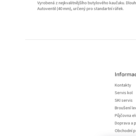
Vyrobená z nejkvalitnějšího butylového kaučuku. Dlouh
Autoventil (40 mm), určený pro standartní ráfek.
Z
á
p
a
t
Informac
í
Kontakty
Servis kol
SKI servis
Broušení le
Půjčovna e
Doprava a p
Obchodní 