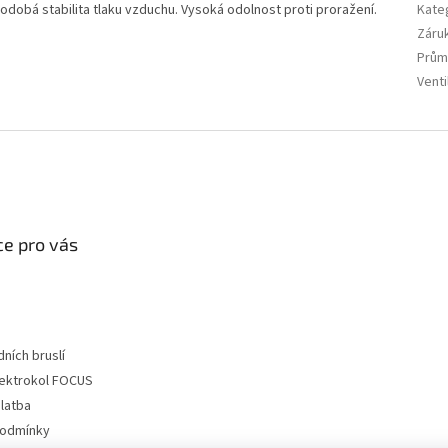
odobá stabilita tlaku vzduchu. Vysoká odolnost proti proražení.
Kate
Záru
Prům
Venti
e pro vás
dních bruslí
lektrokol FOCUS
latba
podmínky