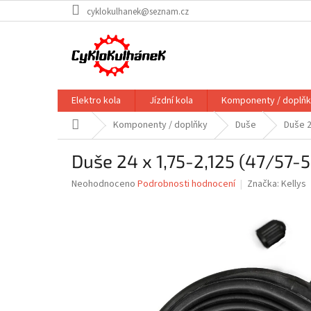
Přejít
cyklokulhanek@seznam.cz
na
obsah
Elektro kola
Jízdní kola
Komponenty / doplň
Domů
Komponenty / doplňky
Duše
Duše 2
Duše 24 x 1,75-2,125 (47/57
Průměrné
Neohodnoceno
Podrobnosti hodnocení
Značka:
Kellys
hodnocení
produktu
je
0,0
z
5
hvězdiček.