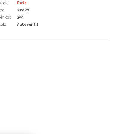
gorie
:
Duše
ka
:
2 roky
ěr kol
:
24"
lek
:
Autoventil