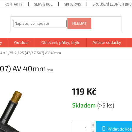
KONTAKTY
SERVIS KOL
SKI SERVIS
BROUŠENÍ LEDNÍCH BRU
HLEDAT
ky
Outdoor
Oblečení, přilby, brýle
Dětské sedačky
4 x 1,75-2,125 (47/57-507) AV 40mm
-507) AV 40mm
998
119 Kč
Měrná
Skladem
(>5 ks)
cena:
Přidat do koš