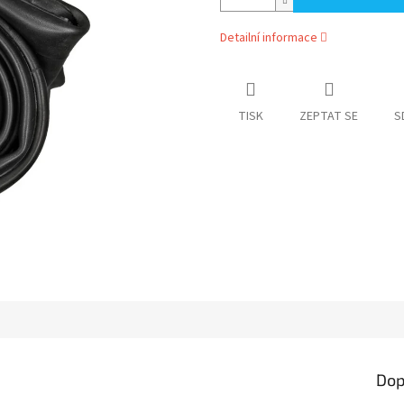
Detailní informace
TISK
ZEPTAT SE
S
Dop