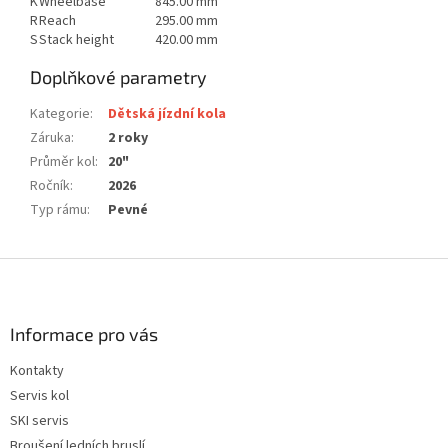
K
Wheelbase
845.00 mm
R
Reach
295.00 mm
S
Stack height
420.00 mm
Doplňkové parametry
Kategorie
:
Dětská jízdní kola
Záruka
:
2 roky
Průměr kol
:
20"
Ročník
:
2026
Typ rámu
:
Pevné
Z
á
p
a
Informace pro vás
t
Kontakty
í
Servis kol
SKI servis
Broušení ledních bruslí