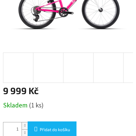
9 999 Kč
Měrná
Skladem
(1 ks)
cena:
Přidat do košíku