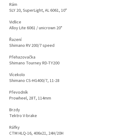
Rám
SLY 20, SuperLight, AL 6061, 10"
Vidlice
Alloy Lite 6061 / unicrown 20"
Řazení
Shimano RV 200/7 speed
Přehazovačka
Shimano Tourney RD-TY200
Vícekolo
Shimano CS-HG400/7, 11-28
Převodník
Prowheel, 28T, 114mm
Brzdy
Tektro V-brake
Ráfky
CTM HLQ-16, 406x21, 24H/20H