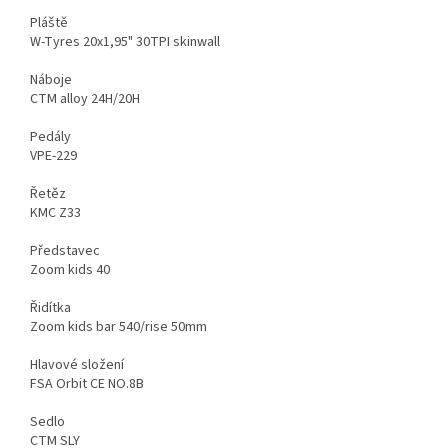
Pláště
W-Tyres 20x1,95" 30TPI skinwall
Náboje
CTM alloy 24H/20H
Pedály
VPE-229
Řetěz
KMC Z33
Představec
Zoom kids 40
Řidítka
Zoom kids bar 540/rise 50mm
Hlavové složení
FSA Orbit CE NO.8B
Sedlo
CTM SLY