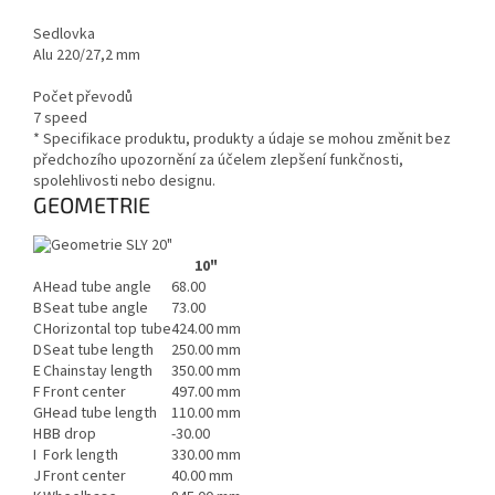
Sedlovka
Alu 220/27,2 mm
Počet převodů
7 speed
* Specifikace produktu, produkty a údaje se mohou změnit bez
předchozího upozornění za účelem zlepšení funkčnosti,
spolehlivosti nebo designu.
GEOMETRIE
10"
A
Head tube angle
68.00
B
Seat tube angle
73.00
C
Horizontal top tube
424.00 mm
D
Seat tube length
250.00 mm
E
Chainstay length
350.00 mm
F
Front center
497.00 mm
G
Head tube length
110.00 mm
H
BB drop
-30.00
I
Fork length
330.00 mm
J
Front center
40.00 mm