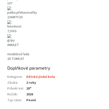
1X7
patka přehazovačky
23AMTF20
hmotnost
7,9 KG
gripy
AMULET
modelová řada
20 TOMCAT
Doplňkové parametry
Kategorie
:
Dětská jízdní kola
Záruka
:
2 roky
Průměr kol
:
20"
Ročník
:
2026
Typ rámu
:
Pevné