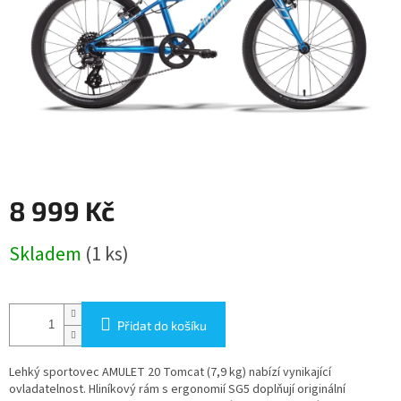
8 999 Kč
Měrná
Skladem
(1 ks)
cena:
Přidat do košíku
Lehký sportovec AMULET 20 Tomcat (7,9 kg) nabízí vynikající
ovladatelnost. Hliníkový rám s ergonomií SG5 doplňují originální