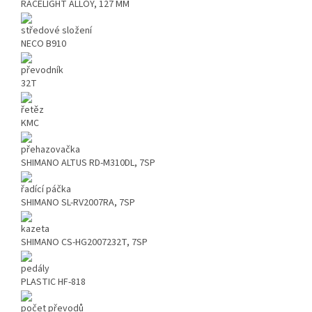
RACELIGHT ALLOY, 127 MM
středové složení
NECO B910
převodník
32T
řetěz
KMC
přehazovačka
SHIMANO ALTUS RD-M310DL, 7SP
řadící páčka
SHIMANO SL-RV2007RA, 7SP
kazeta
SHIMANO CS-HG2007232T, 7SP
pedály
PLASTIC HF-818
počet převodů