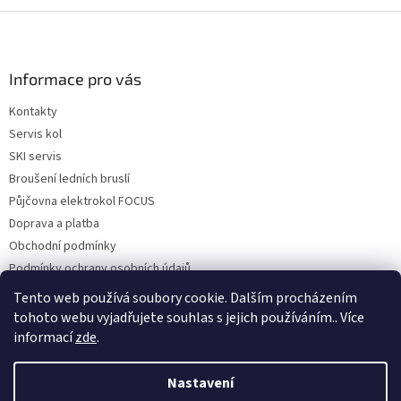
Z
á
p
a
Informace pro vás
t
Kontakty
í
Servis kol
SKI servis
Broušení ledních bruslí
Půjčovna elektrokol FOCUS
Doprava a platba
Obchodní podmínky
Podmínky ochrany osobních údajů
Reklamace a vrácení zboží
Tento web používá soubory cookie. Dalším procházením
tohoto webu vyjadřujete souhlas s jejich používáním.. Více
informací
zde
.
Vytvořil Shoptet
Nastavení