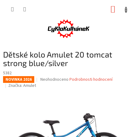
Přejít
NÁKUP
na
obsah
KOŠÍK
Dětské kolo Amulet 20 tomcat
strong blue/silver
5382
Průměrné
Neohodnoceno
Podrobnosti hodnocení
NOVINKA 2026
hodnocení
Značka:
Amulet
produktu
je
0,0
z
5
hvězdiček.