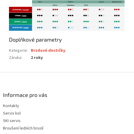
Doplňkové parametry
Kategorie
:
Brzdové destičky
Záruka
:
2 roky
Z
á
p
a
Informace pro vás
t
Kontakty
í
Servis kol
SKI servis
Broušení ledních bruslí