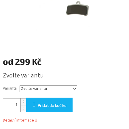
od
299 Kč
Měrná
Zvolte variantu
cena:
Varianta
Přidat do košíku
Detailní informace