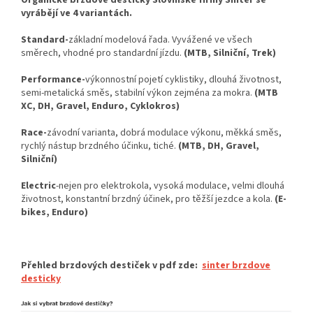
vyrábějí ve 4 variantách.
Standard-
základní modelová řada. Vyvážené ve všech
směrech, vhodné pro standardní jízdu.
(MTB, Silniční, Trek)
Performance-
výkonnostní pojetí cyklistiky, dlouhá životnost,
semi-metalická směs, stabilní výkon zejména za mokra.
(MTB
XC, DH, Gravel, Enduro, Cyklokros)
Race-
závodní varianta, dobrá modulace výkonu, měkká směs,
rychlý nástup brzdného účinku, tiché.
(MTB, DH, Gravel,
Silniční)
Electric
-nejen pro elektrokola, vysoká modulace, velmi dlouhá
životnost, konstantní brzdný účinek, pro těžší jezdce a kola.
(E-
bikes, Enduro)
Přehled brzdových destiček v pdf zde:
sinter brzdove
desticky