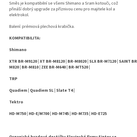
Směs je kompatibilní se všemi Shimano a Sram kotouči, což
přináší dobrý upgrade za příznivou cenu pro majitele kol a
elektrokol.
Balení: prémiová plechová krabička.
KOMPATIBILITA:
Shimano
XTR BR-M9120 | XT BR-M8120 | BR-M8020 | SLX BR-M7120 | SAINT BR
M820 | BR-M810 | ZEE BR-M640 | BR-MT520 |
TRP
Quadiem | Quadiem SL | Slate T4 |
Tektro
HD-M750 | HD-E/M700 | HD-M745 | HD-M735 | HD-E725
Organické brzdové destičky Slovinské firmy Sinter se