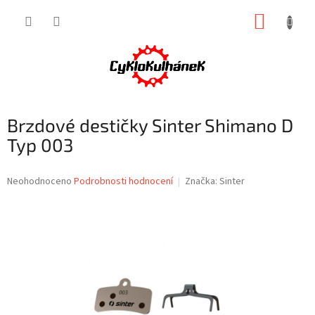
Přejít
NÁKUP
na
obsah
KOŠÍK
Brzdové destičky Sinter Shimano D
Typ 003
Průměrné
Neohodnoceno
Podrobnosti hodnocení
Značka:
Sinter
hodnocení
produktu
je
0,0
z
5
hvězdiček.