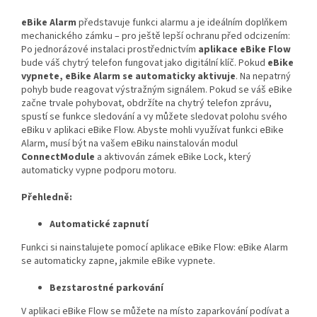
eBike Alarm
představuje funkci alarmu a je ideálním doplňkem
mechanického zámku – pro ještě lepší ochranu před odcizením:
Po jednorázové instalaci prostřednictvím
aplikace eBike Flow
bude váš chytrý telefon fungovat jako digitální klíč. Pokud
eBike
vypnete, eBike Alarm se automaticky aktivuje
. Na nepatrný
pohyb bude reagovat výstražným signálem. Pokud se váš eBike
začne trvale pohybovat, obdržíte na chytrý telefon zprávu,
spustí se funkce sledování a vy můžete sledovat polohu svého
eBiku v aplikaci eBike Flow. Abyste mohli využívat funkci eBike
Alarm, musí být na vašem eBiku nainstalován modul
ConnectModule
a aktivován zámek eBike Lock, který
automaticky vypne podporu motoru.
Přehledně:
Automatické zapnutí
Funkci si nainstalujete pomocí aplikace eBike Flow: eBike Alarm
se automaticky zapne, jakmile eBike vypnete.
Bezstarostné parkování
V aplikaci eBike Flow se můžete na místo zaparkování podívat a