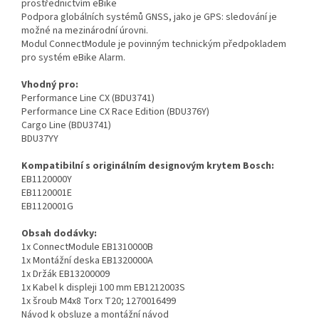
prostřednictvím eBike
Podpora globálních systémů GNSS, jako je GPS: sledování je
možné na mezinárodní úrovni.
Modul ConnectModule je povinným technickým předpokladem
pro systém eBike Alarm.
Vhodný pro:
Performance Line CX (BDU3741)
Performance Line CX Race Edition (BDU376Y)
Cargo Line (BDU3741)
BDU37YY
Kompatibilní s originálním designovým krytem Bosch:
EB1120000Y
EB1120001E
EB1120001G
Obsah dodávky:
1x ConnectModule EB1310000B
1x Montážní deska EB1320000A
1x Držák EB13200009
1x Kabel k displeji 100 mm EB1212003S
1x šroub M4x8 Torx T20; 1270016499
Návod k obsluze a montážní návod