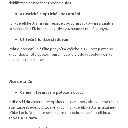
dohlížet na bezpečnost svého eBiku.
Akustické a optické upozornění
Funkce eBike Alarm vás nejprve upozorní zvukovými signály a
rozsvícením LED kontrolek, když zaznamená menší pohyb.
Užitečná funkce sledování
Pokud dochází k větším pohybům vašeho eBiku bez platného
klíče, dostanete upozornění a můžete sledovat polohu eBiku
v aplikaci eBike Flow.
Více detailů:
Cenné informace o poloze a stavu
eBike v klidu zaparkujte: Aplikace eBike Flow zobrazuje polohu a
stav zabezpečení, tj. zda je aktivní funkce eBike Alarm a zámek
eBike Lock. Nemusíte se tak starat o ochranu svého eBiku a
znovu je najdete.