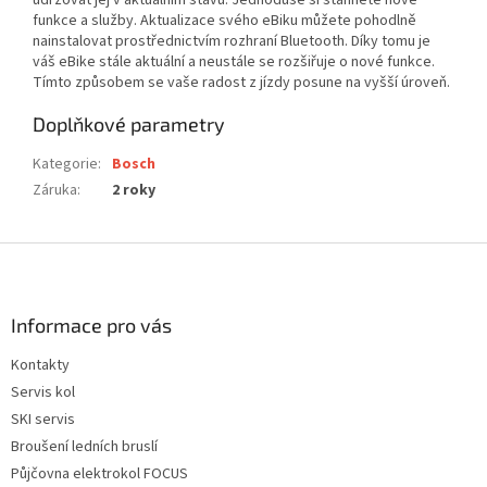
udržovat jej v aktuálním stavu: Jednoduše si stáhnete nové
funkce a služby. Aktualizace svého eBiku můžete pohodlně
nainstalovat prostřednictvím rozhraní Bluetooth. Díky tomu je
váš eBike stále aktuální a neustále se rozšiřuje o nové funkce.
Tímto způsobem se vaše radost z jízdy posune na vyšší úroveň.
Doplňkové parametry
Kategorie
:
Bosch
Záruka
:
2 roky
Z
á
p
a
Informace pro vás
t
Kontakty
í
Servis kol
SKI servis
Broušení ledních bruslí
Půjčovna elektrokol FOCUS