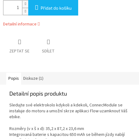
Přidat do košíku
Detailní informace
ZEPTAT SE
SDÍLET
Popis
Diskuze (1)
Detailní popis produktu
Sledujte své elektrokolo kdykoli a kdekoli, ConnecModule se
instaluje do motoru a umožní skrze aplikaci Flow uzamknout Váš
ebike.
Rozměry (v x š x d): 35,2 x 87,2 x 23,6 mm
Integrovaná baterie s kapacitou 650 mAh se během jízdy nabíjí