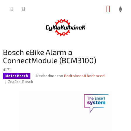
Přejít
NÁKUP
na
obsah
KOŠÍK
Bosch eBike Alarm a
ConnectModule (BCM3100)
4171
Průměrné
Neohodnoceno
Podrobnosti hodnocení
Motor Bosch
hodnocení
Značka:
Bosch
produktu
je
0,0
z
5
hvězdiček.