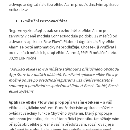
aktivujete digitální službu eBike Alarm prostřednictvím aplikace
eBike Flow.
12měsíční testovací fáze
Nejprve vyzkoušejte, pak se rozhodněte: eBike Alarm je
zahrnutý v ceně modulu ConnectModule po dobu 12 měsíců od
aktivace v aplikaci eBike Flow*. Platnost digitální služby eBike
Alarm se poté automaticky neprodlužuje. Chcete-li ji využívat i
po dvanácti měsících, stojí eBike Alarm 4,99 EUR měsíčně nebo
39,99 EUR ročně.
*Aplikaci eBike Flow si můžete stáhnout z příslušného obchodu
App Store bez dalších nákladů. Používání aplikace eBike Flow je
možné pouze po předchozí registraci a uzavření samostatné
smlouvy o používání se společností Robert Bosch GmbH, Bosch
eBike Systems.
Aplikace eBike Flow vás propojí s vaším eBikem
– a váš
eBike s digitálním světem. Prostřednictvím aplikace můžete
ovládat všechny funkce Chytrého Systému, který propojuje
pohonnou jednotku, akumulátor a řídicí jednotku. Umožňuje vám
přizpůsobit eBike přesně vašim představám, rozšiřovat jej a