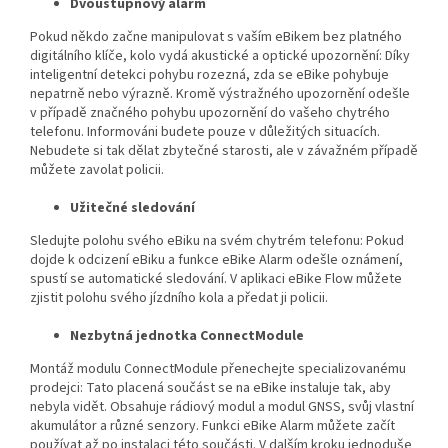
Dvoustupňový alarm
Pokud někdo začne manipulovat s vaším eBikem bez platného
digitálního klíče, kolo vydá akustické a optické upozornění: Díky
inteligentní detekci pohybu rozezná, zda se eBike pohybuje
nepatrně nebo výrazně. Kromě výstražného upozornění odešle
v případě značného pohybu upozornění do vašeho chytrého
telefonu. Informováni budete pouze v důležitých situacích.
Nebudete si tak dělat zbytečné starosti, ale v závažném případě
můžete zavolat policii.
Užitečné sledování
Sledujte polohu svého eBiku na svém chytrém telefonu: Pokud
dojde k odcizení eBiku a funkce eBike Alarm odešle oznámení,
spustí se automatické sledování. V aplikaci eBike Flow můžete
zjistit polohu svého jízdního kola a předat ji policii.
Nezbytná jednotka ConnectModule
Montáž modulu ConnectModule přenechejte specializovanému
prodejci: Tato placená součást se na eBike instaluje tak, aby
nebyla vidět. Obsahuje rádiový modul a modul GNSS, svůj vlastní
akumulátor a různé senzory. Funkci eBike Alarm můžete začít
používat až po instalaci této součásti. V dalším kroku jednoduše