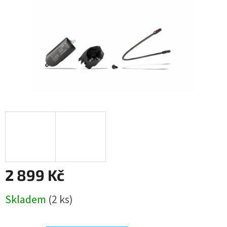
2 899 Kč
Měrná
Skladem
(2 ks)
cena: