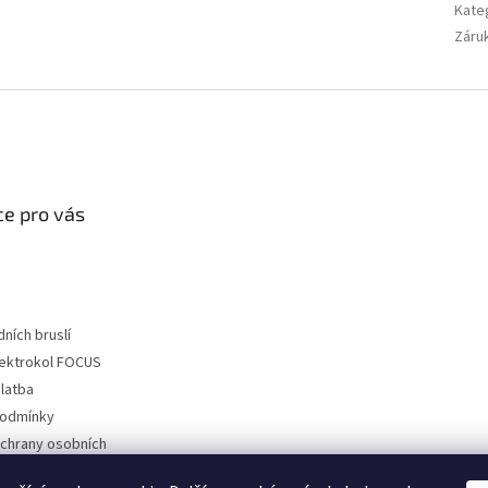
Kate
Záru
e pro vás
dních bruslí
lektrokol FOCUS
latba
podmínky
chrany osobních