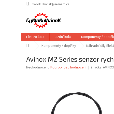
Přejít
cyklokulhanek@seznam.cz
na
obsah
Elektro kola
Jízdní kola
Komponenty / doplň
Domů
Komponenty / doplňky
Náhradní díly Elek
Avinox M2 Series senzor ryc
Průměrné
Neohodnoceno
Podrobnosti hodnocení
Značka:
AVINOX
hodnocení
produktu
je
0,0
z
5
hvězdiček.