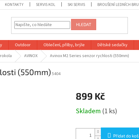
KONTAKTY
SERVIS KOL
SKI SERVIS
BROUŠENÍ LEDNÍCH BRU
HLEDAT
ky
Outdoor
Oblečení, přilby, brýle
Dětské sedačky
trokola
AVINOX
Avinox M2 Series senzor rychlosti (550mm)
hlosti (550mm)
5404
899 Kč
Měrná
Skladem
(1 ks)
cena:
Přidat do koš