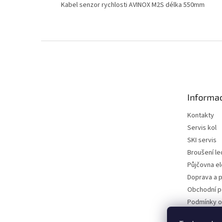
Kabel senzor rychlosti AVINOX M2S délka 550mm
Z
á
p
a
t
Informac
í
Kontakty
Servis kol
SKI servis
Broušení le
Půjčovna e
Doprava a p
Obchodní 
Podmínky o
údajů