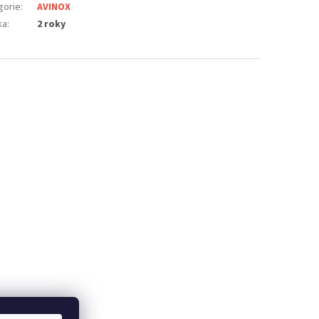
gorie
:
AVINOX
ka
:
2 roky